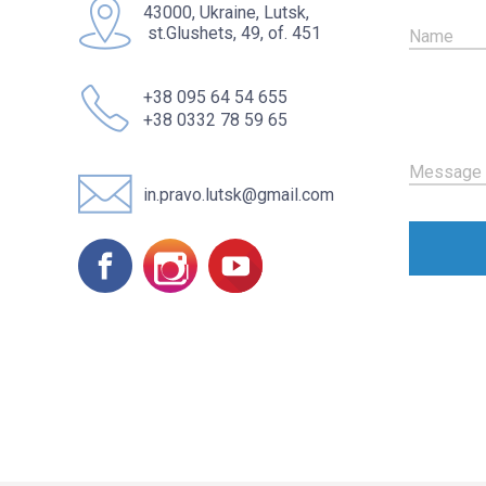
43000, Ukraine, Lutsk,
st.Glushets, 49, of. 451
Name
+38 095 64 54 655
+38 0332 78 59 65
Message
in.pravo.lutsk@gmail.com