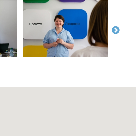
17.04
Запрошуємо на онлайн-зустріч
“Молодіжна політика: від
стратегій до практики”
15.04
Запрошуємо на спільне публічне
звітування громадського
сектору Волині
19.03
Молодь Любомля запрошують
на квест про те, як впливати на
рішення у громаді
19.03
У Куснищах відбудеться квест
для молоді “Як впливати на
рішення у громаді”
13.03
Як молодь може впливати на
життя громади? Розкажемо на
квесті у Маневичах