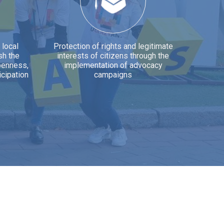
16.06
Запрошуємо на онлайн-зустріч
“Як створити громадську
організацію: від ідеї до
реєстрації”
 local
Protection of rights and legitimate
sh the
interests of citizens through the
04.06
Тендер на залучення експерта/
openness,
implementation of advocacy
експертки для проведення
icipation
campaigns
аудиту кібербезпеки та
розробки базового пакета
політик цифрової безпеки
05.05
Відкрито реєстрацію на Форум
партнерства та стійкості
01.05
Відкрито реєстрацію на тренінг
"Роль ІГС у формуванні політики
та міжсекторального
партнерства"
20.04
Запрошуємо жителів
Іваничівської громади на захід
“Голос молоді”