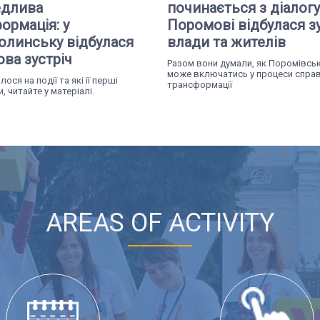
едлива
починається з діалогу
ормація: у
Поромові відбулася з
линську відбулася
влади та жителів
ова зустріч
Разом вони думали, як Поромівсь
може включатись у процеси спра
ося на події та які її перші
трансформації
, читайте у матеріалі.
AREAS OF ACTIVITY