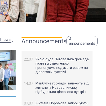
All
l news
Announcements
announcements
22.07
Якою буде Литовезька громада
після вугільної епохи:
пропонуємо подумати разом на
діалоговій зустрічі
14.07
Майбутнє громади залежить від
жителів: у Нововолинську
відбудеться діалогова зустріч
Tue, 14.07.26
Thu, 09.0
Перші результатами роботи
У Ратн
07.07
Жителів Поромова запрошують