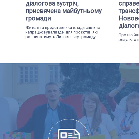
діалогова зустріч,
справ
присвячена майбутньому
трансф
громади
Новово
діалог
Жителі та представники влади спільно
напрацьовували ідеї для проєктів, які
Про що йшл
розвиватимуть Литовезьку громаду
результати