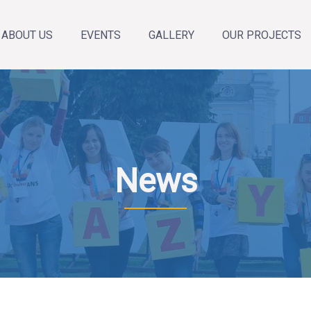
ABOUT US
EVENTS
GALLERY
OUR PROJECTS
About the organization
Annual Reports
Our team
News
Announcements
Calendar of events
News