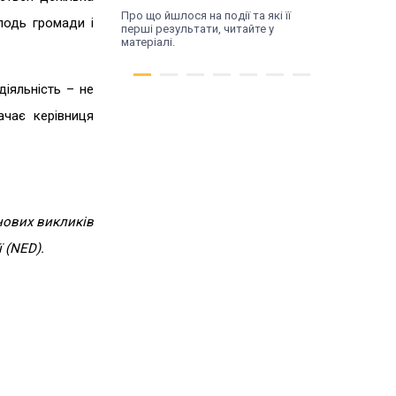
Про що йшлося на події та які її
лодь громади і
перші результати, читайте у
матеріалі.
іяльність – не
ачає керівниця
 нових викликів
 (NED).
Thu, 16.07.26
Трансформація
починається з діалогу.
У Поромові відбулася
зустріч влади та
жителів