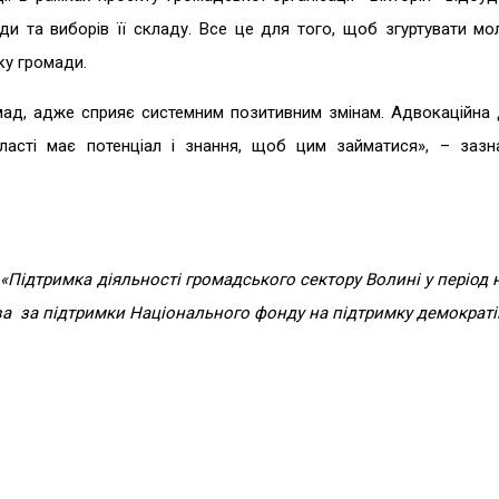
ди та виборів її складу. Все це для того, щоб згуртувати мо
ку громади.
мад, адже сприяє системним позитивним змінам. Адвокаційна д
ласті має потенціал і знання, щоб цим займатися», – зазн
 «Підтримка діяльності громадського сектору Волині у період
ва за підтримки Національного фонду на підтримку демократії