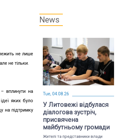
News
алежить не лише
ле не тільки.
 – вплинути на
Tue, 04.08.26
 ідеї яких було
У Литовежі відбулася
ду на підтримку
діалогова зустріч,
присвячена
майбутньому громади
Жителі та представники влади