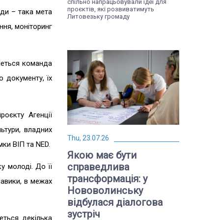
спільно напрацьовували ідеї для
проєктів, які розвиватимуть
ади – така мета
Литовезьку громаду
ння, моніторинг
меться команда
о документу, їх
оєкту Агенції
ьтури, владних
Thu, 23.07.26
ки ВІП та NED.
Якою має бути
справедлива
у молоді. До її
трансформація: у
авики, в межах
Нововолинську
відбулася діалогова
зустріч
деться декілька