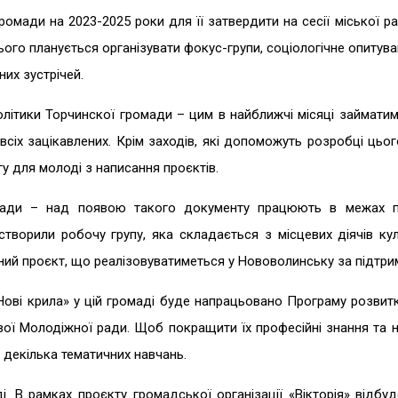
омади на 2023-2025 роки для її затвердити на сесії міської р
ього планується організувати фокус-групи, соціологічне опитува
их зустрічей.
літики Торчинскої громади – цим в найближчі місяці займати
всіх зацікавлених. Крім заходів, які допоможуть розробці цьог
у для молоді з написання проєктів.
мади – над появою такого документу працюють в межах пр
творили робочу групу, яка складається з місцевих діячів кул
иний проєкт, що реалізовуватиметься у Нововолинську за підтрим
Нові крила» у цій громаді буде напрацьовано Програму розвитк
ої Молодіжної ради. Щоб покращити їх професійні знання та н
 декілька тематичних навчань.
ді. В рамках проєкту громадської організації «Вікторія» відбу