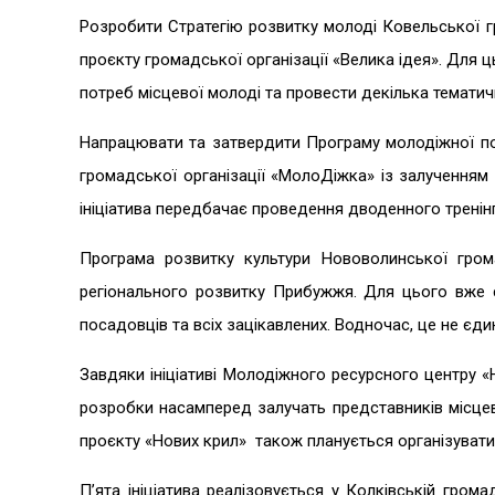
Розробити Стратегію розвитку молоді Ковельської гр
проєкту громадської організації «Велика ідея». Для ц
потреб місцевої молоді та провести декілька тематичн
Напрацювати та затвердити Програму молодіжної по
громадської організації «МолоДіжка» із залученням 
ініціатива передбачає проведення дводенного тренінг
Програма розвитку культури Нововолинської гро
регіонального розвитку Прибужжя. Для цього вже с
посадовців та всіх зацікавлених. Водночас, це не єд
Завдяки ініціативі Молодіжного ресурсного центру «
розробки насамперед залучать представників місцев
проєкту «Нових крил» також планується організувати
П’ята ініціатива реалізовується у Колківській грома