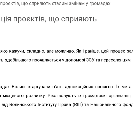
 проєктів, що сприяють сталим змінам у громадах
ація проєктів, що сприяють
’яко кажучи, складно, але можливо. Як і раніше, цей процес з
ість здебільшого проявляється у допомозі ЗСУ та переселенцям, а
ах Волині стартували п’ять адвокаційних проєктів. Їх мета
місцевого розвитку. Реалізовують їх громадські організації,
 від Волинського Інституту Права (ВІП) та Національного фон