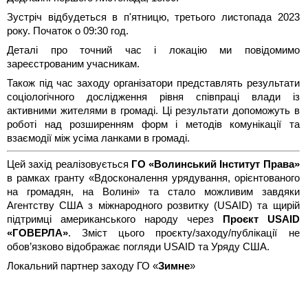
Зустріч відбудеться в п'ятницю, третього листопада 2023
року. Початок о 09:30 год.
Деталі про точний час і локацію ми повідомимо
зареєстрованим учасникам.
Також під час заходу організатори представлять результати
соціологічного дослідження рівня співпраці влади із
активними жителями в громаді. Ці результати допоможуть в
роботі над розширенням форм і методів комунікації та
взаємодії між усіма ланками в громаді.
Цей захід реалізовується
ГО «Волинський Інститут Права»
в рамках гранту «Вдосконалення урядування, орієнтованого
на громадян, на Волині» та стало можливим завдяки
Агентству США з міжнародного розвитку (USAID) та щирій
підтримці американського народу через
Проєкт USAID
«ГОВЕРЛА»
. Зміст цього проєкту/заходу/публікації не
обов’язково відображає погляди USAID та Уряду США.
Локальний партнер заходу ГО «
Зимне
»