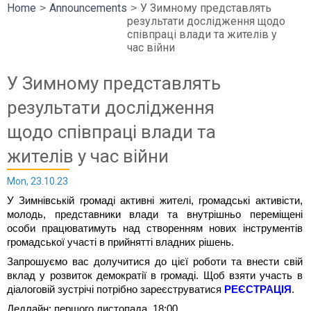
Home
Announcements
У Зимному представлять
результати дослідження щодо
співпраці влади та жителів у
час війни
У Зимному представлять
результати дослідження
щодо співпраці влади та
жителів у час війни
Mon, 23.10.23
У Зимнівській громаді активні жителі, громадські активісти,
молодь, представники влади та внутрішньо переміщені
особи працюватимуть над створенням нових інструментів
громадської участі в прийнятті владних рішень.
Запрошуємо вас долучитися до цієї роботи та внести свій
вклад у розвиток демократії в громаді. Щоб взяти участь в
діалоговій зустрічі потрібно зареєструватися
РЕЄСТРАЦІЯ
.
Дедлайн: першого листопада, 18:00.