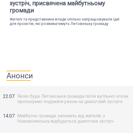
зустріч, присвячена майбутньому
т
громади
в
Жителі та представники влади спільно напрацьовували ідеї
П
для проєктів, які розвиватимуть Литовезьку громаду
м
Анонси
22.07
Якою буде Литовезька громада після вугільної епохи:
пропонуємо подумати разом на діалоговій зустрічі
14.07
Майбутнє громади залежить від жителів: у
Нововолинську відбудеться діалогова зустріч