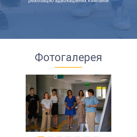
реалізацію адвокаційних кампаній
22.12
Запрошуємо на Форум "Добре врядування та
громадська участь: партнерство заради змін"
03.12
Чим жив громадський сектор Волині у 2025-му році?
Колеги з ОГС, розкажіть про досягнення та головні
виклики у опитуванні
Фотогалерея
27.11
“Чорна п’ятниця” від ВІП: пропонуємо онлайн-супровід
громадам у процесі підготовки Статуту
26.11
Онлайн-зустріч щодо створення міжсекторальної
робочої групи з питань громадської участі при
Волинській ОДА
23.09
Маєте ідеї? Пропонуйте! Жителів Любомльщини
кличуть поговорити про стан справ у громаді
23.09
Жителів Маневиччини запрошують поговорити про
розвиток громади у “світовому кафе”