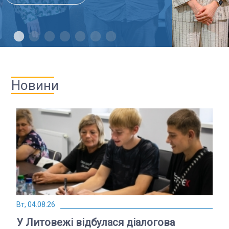
Новини
Вт, 04.08.26
Ч
У Литовежі відбулася діалогова
Я