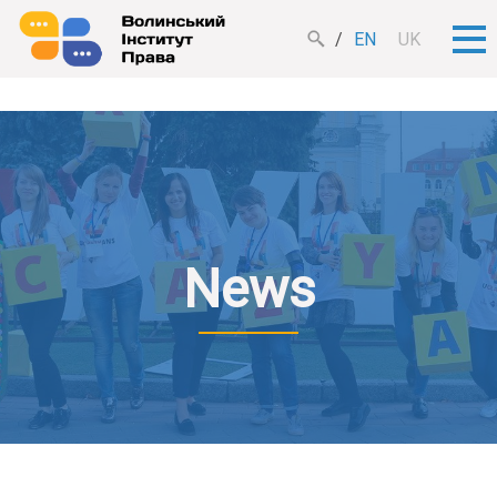
EN
UK
News