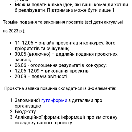
Можна подати кілька ідей, які ваші команди хотіли
б реалізувати. Підтримана може бути лише 1.
Терміни подання та виконання проектів (всі дати актуальні
на 2023 р.):
11-12.05 – онлайн презентація конкурсу, його
пріоритетів та очікувань;
30.05 (включно) – дедлайн подання проєктних
заявок;
06.06 - оголошення результатів конкурсу;
12.06-12.09 – виконання проєктів;
20.09 – подача звітності.
Проєктна заявка повинна складатися із 3-х елементів:
Заповненої
гугл-форми
з деталями про
організацію
Бюджету
Аплікаційної форми: інформації про змістовну
складову вашого проєкту.