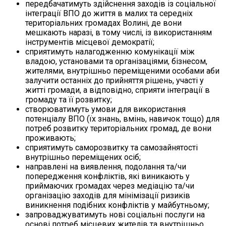
передбачатимуть здійснення заходів із соціальної
інтеграції ВПО до життя в малих та середніх
територіальних громадах Волині, де вони
мешкають наразі, в тому числі, із використанням
інструментів місцевої демократії;
сприятимуть налагодженню комунікації між
владою, установами та організаціями, бізнесом,
жителями, внутрішньо переміщеними особами аби
залучити останніх до прийняття рішень, участі у
житті громади, а відповідно, сприяти інтеграції в
громаду та її розвитку;
створюватимуть умови для використання
потенціалу ВПО (їх знань, вмінь, навичок тощо) для
потреб розвитку територіальних громад, де вони
проживають;
сприятимуть саморозвитку та самозайнятості
внутрішньо переміщених осіб;
направлені на виявлення, подолання та/чи
попередження конфліктів, які виникають у
приймаючих громадах через медіацію та/чи
організацію заходів для мінімізації ризиків
виникнення подібних конфліктів у майбутньому;
запроваджуватимуть нові соціальні послуги на
основі потреб місцевих жителів та внутрішньо