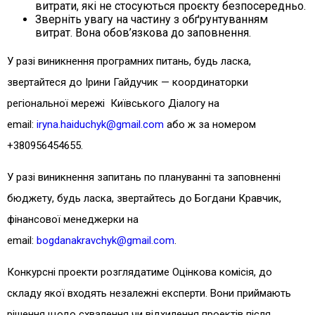
витрати, які не стосуються проєкту безпосередньо.
Зверніть увагу на частину з обґрунтуванням
витрат. Вона обов’язкова до заповнення.
У разі виникнення програмних питань, будь ласка,
звертайтеся до Ірини Гайдучик — координаторки
регіональної мережі Київського Діалогу на
email:
iryna.haiduchyk@gmail.com
або ж за номером
+380956454655.
У разі виникнення запитань по плануванні та заповненні
бюджету, будь ласка, звертайтесь до Богдани Кравчик,
фінансової менеджерки на
email:
bogdanakravchyk@gmail.com
.
Конкурсні проекти розглядатиме Оцінкова комісія, до
складу якої входять незалежні експерти. Вони приймають
рішення щодо схвалення чи відхилення проектів після