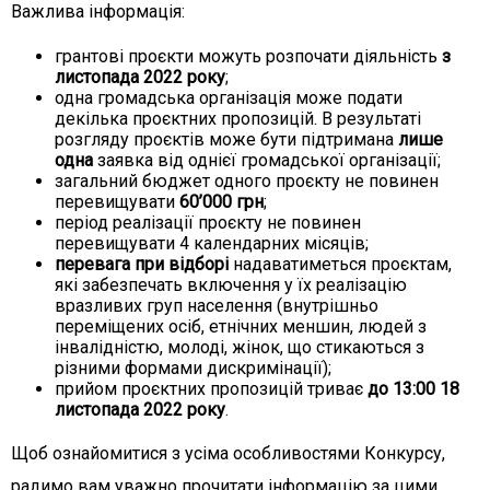
Важлива інформація:
грантові проєкти можуть розпочати діяльність
з
листопада 2022 року
;
одна громадська організація може подати
декілька проєктних пропозицій. В результаті
розгляду проєктів може бути підтримана
лише
одна
заявка від однієї громадської організації;
загальний бюджет одного проєкту не повинен
перевищувати
60’000 грн
;
період реалізації проєкту не повинен
перевищувати 4 календарних місяців;
перевага при відборі
надаватиметься проєктам,
які забезпечать включення у їх реалізацію
вразливих груп населення (внутрішньо
переміщених осіб, етнічних меншин, людей з
інвалідністю, молоді, жінок, що стикаються з
різними формами дискримінації);
прийом проєктних пропозицій триває
до 13:00 18
листопада 2022 року
.
Щоб ознайомитися з усіма особливостями Конкурсу,
радимо вам уважно прочитати інформацію за цими