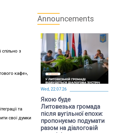
Announcements
 спільно з
тового кафе»,
Wed, 22.07.26
Якою буде
Литовезька громада
теграції та
після вугільної епохи:
вити свої думки
пропонуємо подумати
разом на діалоговій