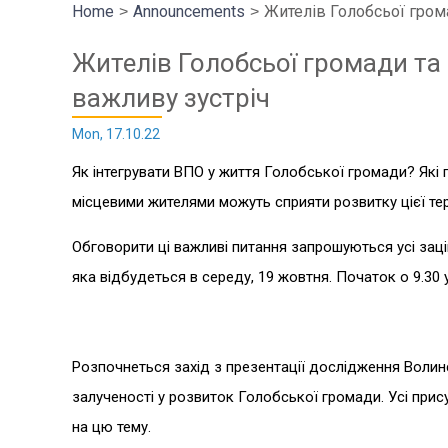
Home
Announcements
Жителів Голобсьої гром
Жителів Голобсьої громади та
важливу зустріч
Mon, 17.10.22
Як інтегрувати ВПО у життя Голобської громади? Які 
місцевими жителями можуть сприяти розвитку цієї те
Обговорити ці важливі питання запрошуються усі заці
яка відбудеться в середу, 19 жовтня. Початок о 9.30
Розпочнеться захід з презентації дослідження Волинс
залученості у розвиток Голобської громади. Усі прис
на цю тему.