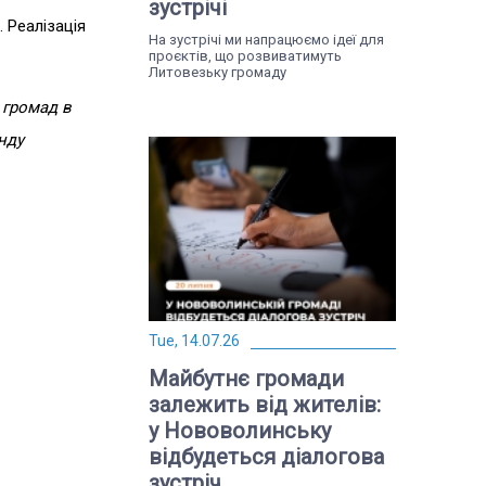
зустрічі
 Реалізація
На зустрічі ми напрацюємо ідеї для
проєктів, що розвиватимуть
Литовезьку громаду
 громад в
нду
Tue, 14.07.26
Майбутнє громади
залежить від жителів:
у Нововолинську
відбудеться діалогова
зустріч