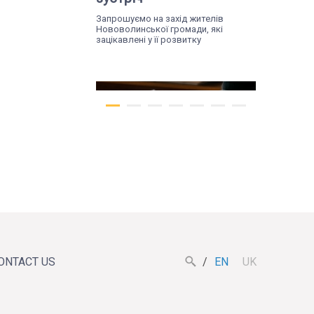
Запрошуємо на захід жителів
Нововолинської громади, які
зацікавлені у її розвитку
Tue, 07.07.26
Жителів Поромова
запрошують на
ONTACT US
EN
UK
діалогову зустріч, щоб
обговорити майбутнє
громади