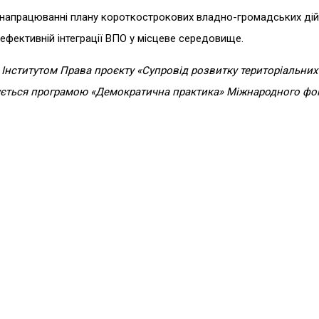
и напрацюванні плану короткострокових владно-громадських дій.
ефективній інтеграції ВПО у місцеве середовище.
м Інститутом Права проєкту «Супровід розвитку територіальних
ується програмою «Демократична практика» Міжнародного фо