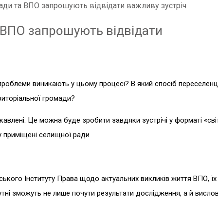
ади та ВПО запрошують відвідати важливу зустріч
 ВПО запрошують відвідати
проблеми виникають у цьому процесі? В який спосіб переселенці
риторіальної громади?
кавлені. Це можна буде зробити завдяки зустрічі у форматі «сві
 у приміщені селищної ради
ького Інституту Права щодо актуальних викликів життя ВПО, їх і
утні зможуть не лише почути результати дослідження, а й висло