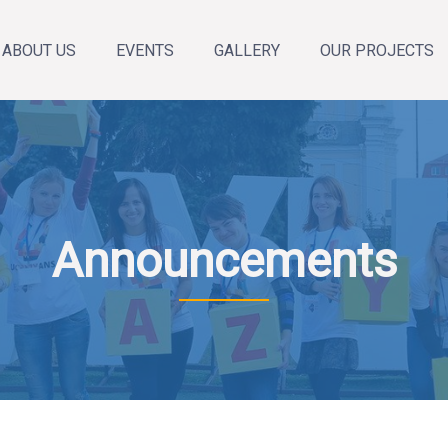
ABOUT US
EVENTS
GALLERY
OUR PROJECTS
About the organization
Annual Reports
Our team
News
Announcements
Calendar of events
Announcements