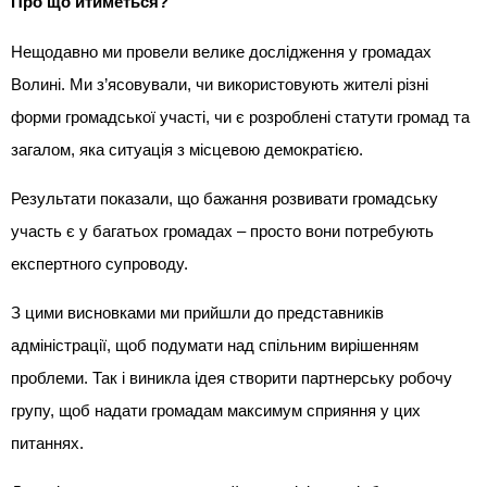
Про що йтиметься?
Нещодавно ми провели велике дослідження у громадах
Волині. Ми з’ясовували, чи використовують жителі різні
форми громадської участі, чи є розроблені статути громад та
загалом, яка ситуація з місцевою демократією.
Результати показали, що бажання розвивати громадську
участь є у багатьох громадах – просто вони потребують
експертного супроводу.
З цими висновками ми прийшли до представників
адміністрації, щоб подумати над спільним вирішенням
проблеми. Так і виникла ідея створити партнерську робочу
групу, щоб надати громадам максимум сприяння у цих
питаннях.