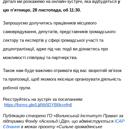
Деталі ми розкажемо на онлайн-зустрічі, яка відбудеться
у
цю п’ятницю, 28 листопада, об 11:30.
Запрошуємо долучитись працівників місцевого
самоврядування, депутатів, представників громадського
сектору та експертів у сфері громадської участі та
децентралізації, адже під час події ви дізнаєтесь про
можливості співпраці та партнерства.
Також нам буде важливо отримати від вас зворотній зв’язок
та пропозиції, щоб якомога якісніше організувати діяльність
робочої групи.
Реєструйтесь на зустріч за посиланням:
https://forms.gle/LijiNb5DYB6kvnfn6
Публікацію створено ГО «Волинський Інститут Права» за
підтримки Фонду «Аскольд і Дір», що адмініструється
ІСАР
Єднання
в межах проєкту «Сильне громадянське