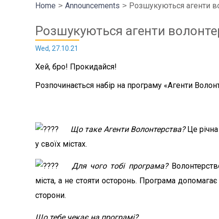
Home
Announcements
Розшукуються агенти в
Розшукуються агенти волонте
Wed, 27.10.21
Хей, бро! Прокидайся!
Розпочинається набір на програму «Агенти Волонт
Що таке Агенти Волонтерства?
Це річна
у своїх містах.
Для чого тобі програма?
Волонтерство
міста, а не стояти осторонь. Програма допомага
сторони.
Що тебе чекає на програмі?