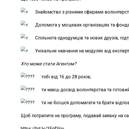
Знайомство з різними сферами волонтерства
Допомога у місцевих організаціях та фонда
Спільнота однодумців та нових друзів, під
Унікальне навчання на модулях від експерті
Хто може стати Агентом?
тобі від 16 до 28 років;
ти маєш досвід волонтерства та готовий
ти не боїшся допомагати та брати відпов
Щоб потрапити на програму, подавай заявку на сай
https://bit.ly/3EgfSpv