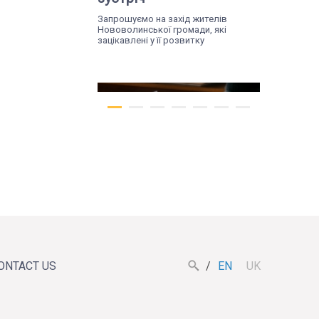
Запрошуємо на захід жителів
Нововолинської громади, які
зацікавлені у її розвитку
Tue, 07.07.26
Жителів Поромова
запрошують на
ONTACT US
EN
UK
діалогову зустріч, щоб
обговорити майбутнє
громади