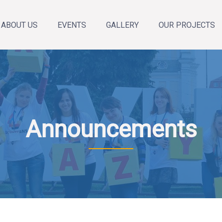
ABOUT US
EVENTS
GALLERY
OUR PROJECTS
About the organization
Annual Reports
Our team
News
Announcements
Calendar of events
Announcements