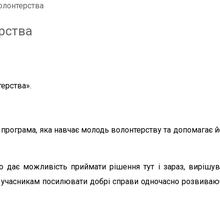
олонтерства
рства
ерства».
 програма, яка навчає молодь волонтерству та допомагає 
 дає можливість приймати рішення тут і зараз, вирішу
є учасникам посилювати добрі справи одночасно розвиваюч