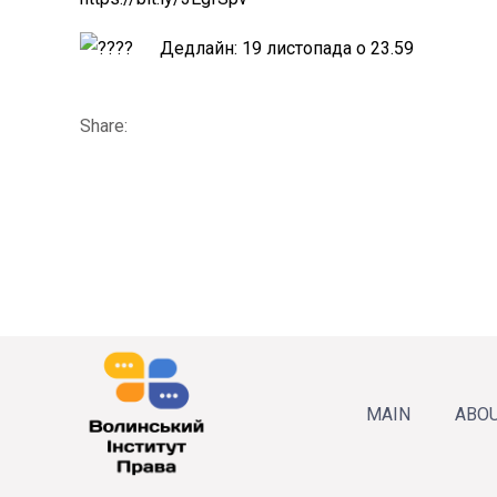
Дедлайн: 19 листопада о 23.59
Share:
MAIN
ABOU
About
Annua
Our 