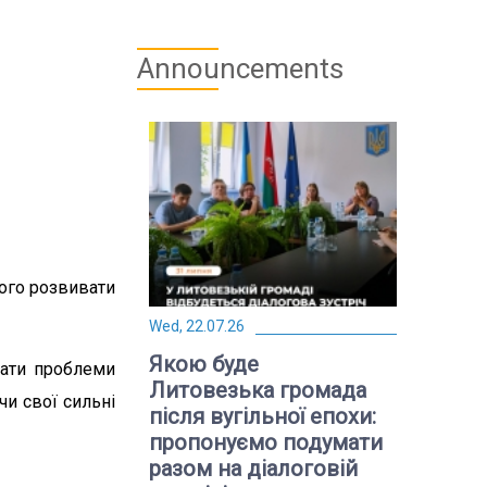
Announcements
його розвивати
Wed, 22.07.26
Якою буде
вати проблеми
Литовезька громада
и свої сильні
після вугільної епохи:
пропонуємо подумати
разом на діалоговій