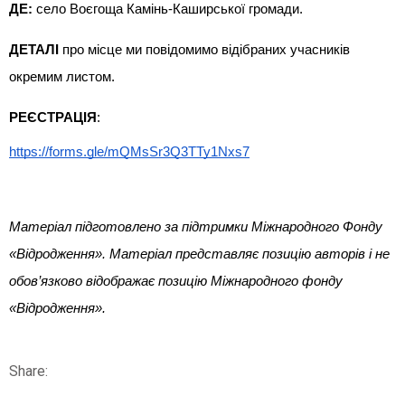
ДЕ:
село Воєгоща Камінь-Каширської громади.
ДЕТАЛІ
про місце ми повідомимо відібраних учасників
окремим листом.
РЕЄСТРАЦІЯ
:
https://forms.gle/mQMsSr3Q3TTy1Nxs7
Матеріал підготовлено за підтримки Міжнародного Фонду
«Відродження». Матеріал представляє позицію авторів і не
обов’язково відображає позицію Міжнародного фонду
«Відродження».
Share: