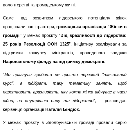
волонтерстві та громадському житті.
Саме над розвитком лідерського потенціалу жінок 
працювали наші грантери, 
громадська організація “Жінки в 
громаді”
 у межах проєкту “
Від вразливості до лідерства: 
25 років Резолюції ООН 1325
”. Ініціативу реалізували за 
підтримки конкурсу мінігрантів, проведеного завдяки 
Національному фонду на підтримку демократії
.
“
Ми прагнули зробити не просто черговий “навчальний 
курс”, а підібрати таку тематику занять, щоб 
перетворити вразливість, яку кожна жінка відчуває в часи 
війни, на внутрішню силу та лідерство
”, – розповідає 
керівниця організації 
Наталія Біндюк
.
У межах проєкту в Здолбунівській громаді провели серію 