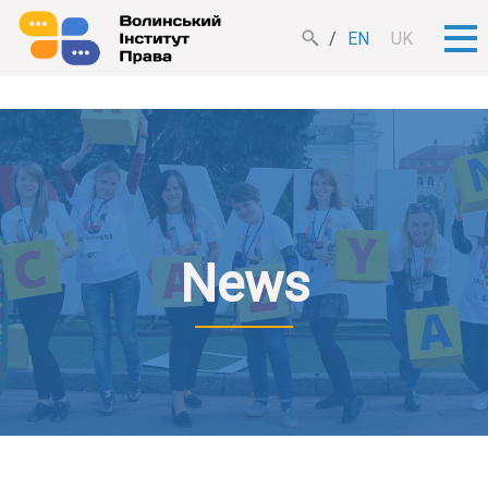
EN
UK
News