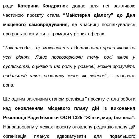
ради 
Катерина Кондратюк
 додає: для неї важливою 
частиною проєкту стала 
“Майстерня діалогу” до Дня 
місцевого самоврядування
, де учасниці поспілкувались 
про роль жінок у житті громади у різних сферах.
“
Такі заходи – це можливість відстоювати права жінок на 
усіх рівнях. Лише проговорюючи тему ролі жінок у 
суспільстві, оцінюючи цю роль у розмові, можна зрозуміти 
подальший шлях розвитку жінок як лідерок
”, – зазначає 
вона.
Ще одним важливим етапом реалізації проєкту стала робота 
над 
оновленням місцевого плану дій із виконання 
Резолюції Ради Безпеки ООН 1325 “Жінки, мир, безпека”. 
Напрацьовану у межах проєкту оновлену редакцію плану дій 
організація планує адвокатувати для подальшого 