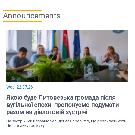
Announcements
Wed, 22.07.26
Якою буде Литовезька громада після
вугільної епохи: пропонуємо подумати
разом на діалоговій зустрічі
На зустрічі ми напрацюємо ідеї для проєктів, що розвиватимуть
Литовезьку громаду