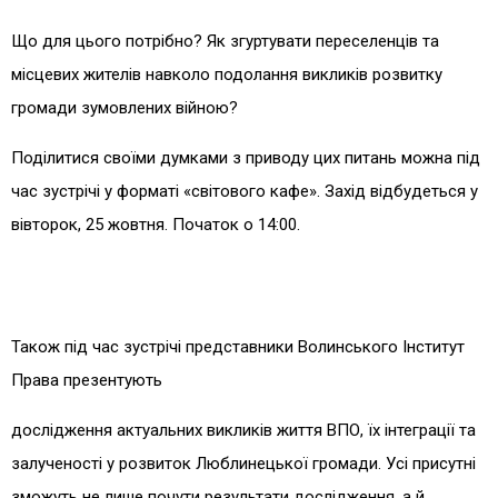
Що для цього потрібно? Як згуртувати переселенців та
місцевих жителів навколо подолання викликів розвитку
громади зумовлених війною?
Поділитися своїми думками з приводу цих питань можна під
час зустрічі у форматі «світового кафе». Захід відбудеться у
вівторок, 25 жовтня. Початок о 14:00.
Також під час зустрічі представники Волинського Інститут
Права презентують
дослідження актуальних викликів життя ВПО, їх інтеграції та
залученості у розвиток Люблинецької громади. Усі присутні
зможуть не лише почути результати дослідження, а й