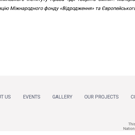
озицію Міжнародного фонду «Відродження» та Європейськог
T US
EVENTS
GALLERY
OUR PROJECTS
C
 the organization
l Reports
team
News
Announcements
Calendar of events
Thi
Nation
and 