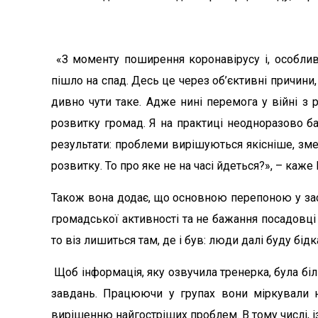
«З моменту поширення коронавірусу і, особливо
пішло на спад. Десь це через об’єктивні причини,
дивно чути таке. Адже нині перемога у війні з 
розвитку громад. Я на практиці неодноразово б
результати: проблеми вирішуються якісніше, зме
розвитку. То про яке не на часі йдеться?», – каже 
Також вона додає, що основною перепоною у заст
громадської активності та не бажання посадовці 
то віз лишиться там, де і був: люди далі буду бі
Щоб інформація, яку озвучила тренерка, була біл
завдань. Працюючи у групах вони міркували н
вирішенню найгостріших проблем. В тому числі, і