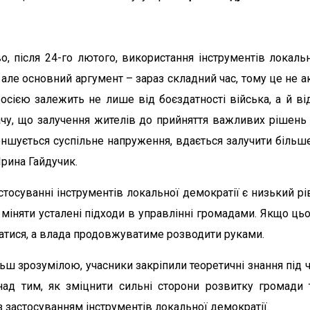
, після 24-го лютого, використання інструментів локальн
 але основний аргумент – зараз складний час, тому це не а
росією залежить не лише від боєздатності війська, а й в
ачу, що залучення жителів до прийняття важливих рішень 
ншується суспільне напруження, вдається залучити більше
Ірина Гайдучик.
осуванні інструментів локальної демократії є низький рі
міняти усталені підходи в управлінні громадами. Якщо цьо
дкатися, а влада продовжуватиме розводити руками.
ьш зрозумілою, учасники закріпили теоретичні знання під 
ад тим, як зміцнити сильні сторони розвитку громади 
з застосуванням інструментів локальної демократії.