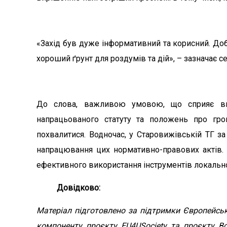
«Захід був дуже інформативний та корисний. Доб
хороший ґрунт для роздумів та дій», – зазначає
До слова, важливою умовою, що сприяє вико
напрацьованого статуту та положень про гр
похвалитися. Водночас, у Старовижівській ТГ 
напрацювання цих нормативно-правових актів. 
ефективного використання інструментів локально
Довідково:
Матеріал підготовлено за підтримки Європейсь
компоненту проєкту EU4USociety та проєкту Во