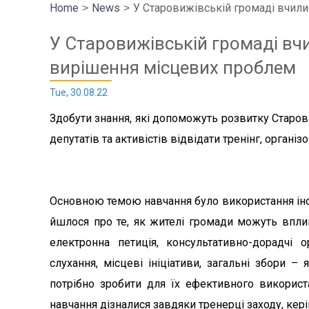
Home
News
У Старовижівській громаді вчили
У Старовижівській громаді вч
вирішення місцевих проблем
Tue, 30.08.22
Здобути знання, які допоможуть розвитку Старо
депутатів та активістів відвідати тренінг, органі
Основною темою навчання було використання інст
йшлося про те, як жителі громади можуть впли
електронна петиція, консультативно-дорадчі о
слухання, місцеві ініціативи, загальні збори –
потрібно зробити для їх ефективного використа
навчання дізналися завдяки тренерці заходу, кер