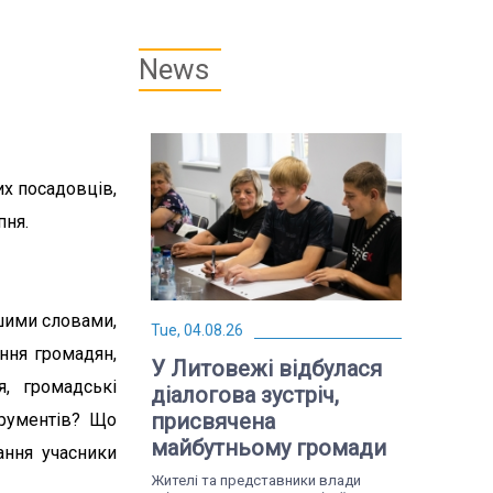
News
х посадовців,
пня.
шими словами,
Tue, 04.08.26
ння громадян,
У Литовежі відбулася
я, громадські
діалогова зустріч,
присвячена
трументів? Що
майбутньому громади
ання учасники
Жителі та представники влади