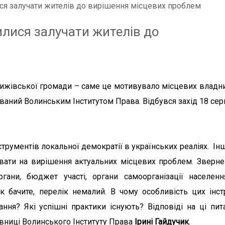
ся залучати жителів до вирішення місцевих проблем
илися залучати жителів до
вижівської громади – саме це мотивувало місцевих владни
зований Волинським Інститутом Права. Відбувся захід 18 сер
рументів локальної демократії в українських реаліях. Ін
вати на вирішення актуальних місцевих проблем. Зверне
ргани, бюджет участі, органи самоорганізації населенн
 як бачите, перелік немалий. В чому особливість цих інс
ння? Які успішні практики існують? Відповіді на ці пит
івниці Волинського Інституту Права
Ірині Гайдучик
.