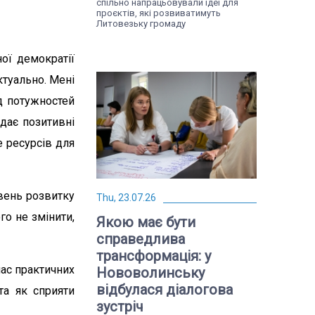
спільно напрацьовували ідеї для
проєктів, які розвиватимуть
Литовезьку громаду
ої демократії
ктуально. Мені
ід потужностей
дає позитивні
 ресурсів для
вень розвитку
Thu, 23.07.26
го не змінити,
Якою має бути
справедлива
трансформація: у
час практичних
Нововолинську
відбулася діалогова
та як сприяти
зустріч