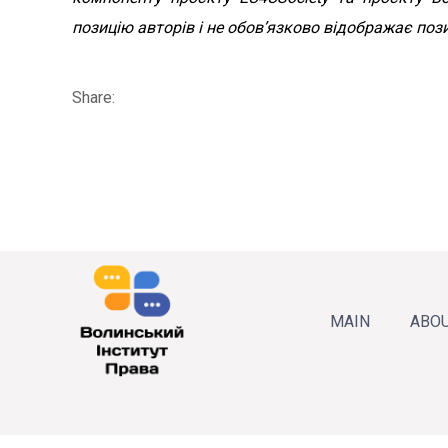
позицію авторів і не обов’язково відображає п
Share:
MAIN
ABOU
About
Annua
Our 