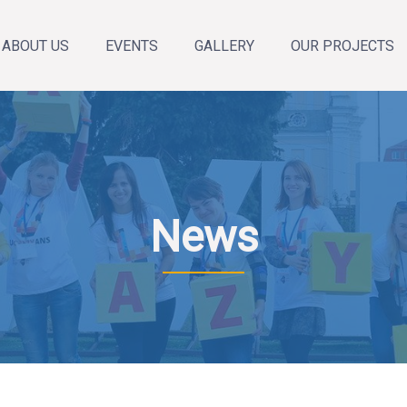
ABOUT US
EVENTS
GALLERY
OUR PROJECTS
About the organization
Annual Reports
Our team
News
Announcements
Calendar of events
News