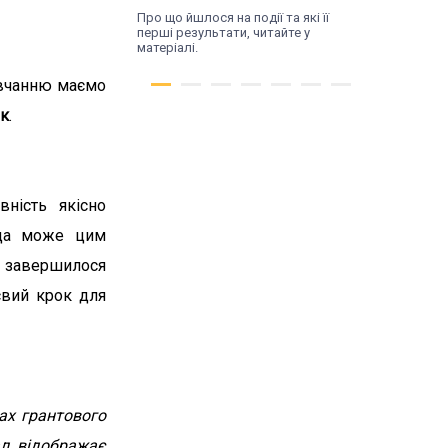
Про що йшлося на події та які її
перші результати, читайте у
матеріалі.
авчанню маємо
юк
.
ність якісно
ада може цим
о завершилося
євий крок для
Thu, 16.07.26
Трансформація
починається з діалогу.
У Поромові відбулася
зустріч влади та
ах грантового
жителів
ал відображає