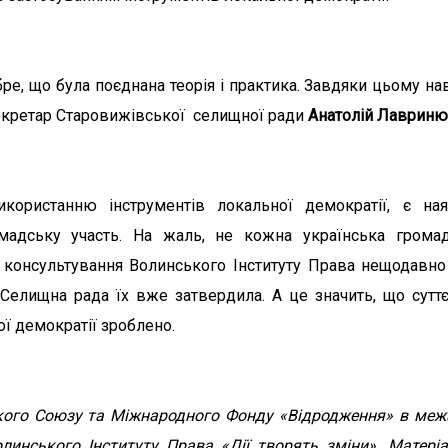
ре, що була поєднана теорія і практика. Завдяки цьому н
 секретар Старовижівської селищної ради
Анатолій Лаврин
ристанню інструментів локальної демократії, є наяв
омадську участь. На жаль, не кожна українська гром
за консультування Волинського Інституту Права нещодавн
Селищна рада їх вже затвердила. А це значить, що сутт
ї демократії зроблено.
кого Союзу та Міжнародного Фонду «Відродження» в меж
линського Інституту Права «Дії творять зміни». Матері