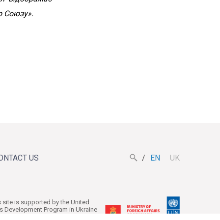
Разом вони думали, як Поромівська
громада може включатись у
о Союзу».
процеси справедливої
трансформації
Tue, 14.07.26
ONTACT US
EN
UK
Перші результатами
роботи
Координаційної ради з
розвитку
s site is supported by the United
s Development Program in Ukraine
громадянського
the Ministry of Foreign Affairs of