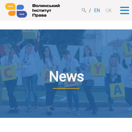
EN
UK
News