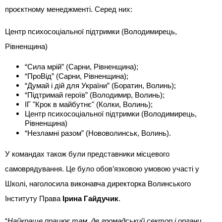
проєктному менеджменті. Серед них:
Центр психосоціальної підтримки (Володимирець,
Рівненщина)
“Сила мрій” (Сарни, Рівненщина);
“ПроВід” (Сарни, Рівненщина);
“Думай і дій для України” (Боратин, Волинь);
“Підтримай героїв” (Володимир, Волинь);
ІГ "Крок в майбутнє" (Колки, Волинь);
Центр психосоціальної підтримки (Володимирець,
Рівненщина)
“Незламні разом” (Нововолинськ, Волинь).
У командах також були представники місцевого
самоврядування. Це було обов’язковою умовою участі у
Школі, наголосила виконавча директорка Волинського
Інституту Права
Ірина Гайдучик
.
“
Найкраще працює там, де громадський сектор і органи