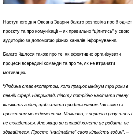
Наступного дня Оксана Зварич багато розповіла про бюджет
проєкту та про комунікації – як правильно “цілитись” у свою
аудиторію за допомогою різних каналів інформування.
Багато йшлося також про те, як ефективно організувати
процеси всередині команди та про те, як не втрачати
мотивацію.
“
Людина стає експертом, коли працює мінімум три роки в
певній сфері. Наприклад, пілоту потрібно налітати певну
кількість годин, щоб стати професіоналом.Так само і з
проєктним менеджментом. Можливо, з першого разу щось і
не складеться. Але якщо ви справді хочете це робити, не
здавайтеся. Просто “налітайте” свою кількість годин
”, –