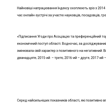
Найновіші напрацювання Індексу охоплюють зріз з 2014
час онлайн-зустрічі за участю науковців, посадовців, гро
«Підписання Угоди про Асоціацію та преференційний то
економічний поступ області. Водночас, за досліджуваний
змінювала свій характер з позитивного на негативний. Ві
дванадцяте; 2015-ий – третє; 2016-ий – друге; 2017-ий 
Серед найсильніших показників області, які позитивно вп