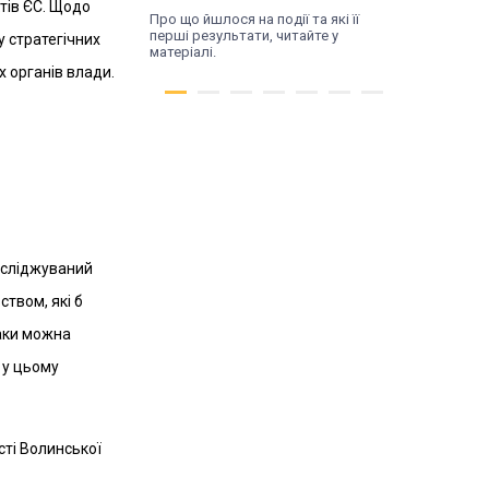
тів ЄС. Щодо
Про що йшлося на події та які її
перші результати, читайте у
у стратегічних
матеріалі.
х органів влади.
осліджуваний
твом, які б
Чт, 16.07.26
таки можна
Трансформація
 у цьому
починається з діалогу.
У Поромові відбулася
зустріч влади та
сті Волинської
жителів