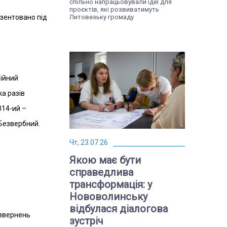
спільно напрацьовували ідеї для
проєктів, які розвиватимуть
зентовано під
Литовезьку громаду
ійний
ка разів
014-ий –
 Безвербний.
Чт, 23.07.26
Якою має бути
справедлива
трансформація: у
Нововолинську
відбулася діалогова
 звернень
зустріч