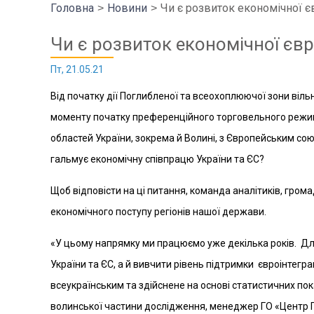
Головна
Новини
Чи є розвиток економічної єв
Чи є розвиток економічної євро
Пт, 21.05.21
Від початку дії Поглибленої та всеохоплюючої зони вільно
моменту початку преференційного торговельного режиму 
областей України, зокрема й Волині, з Європейським со
гальмує економічну співпрацю України та ЄС?
Щоб відповісти на ці питання, команда аналітиків, грома
економічного поступу регіонів нашої держави.
«У цьому напрямку ми працюємо уже декілька років. Для
України та ЄС, а й вивчити рівень підтримки євроінтег
всеукраїнським та здійснене на основі статистичних пок
волинської частини дослідження, менеджер ГО «Центр 