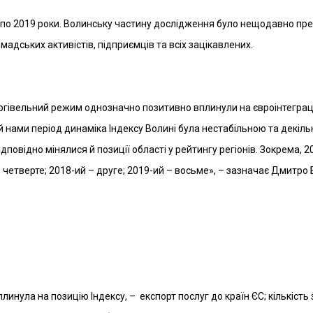
 по 2019 роки. Волинську частину дослідження було нещодавно пре
мадських активістів, підприємців та всіх зацікавлених.
ргівельний режим однозначно позитивно вплинули на євроінтеграц
 нами період динаміка Індексу Волині була нестабільною та декіль
дповідно мінялися й позиції області у рейтингу регіонів. Зокрема, 2
– четверте; 2018-ий – друге; 2019-ий – восьме», – зазначає Дмитро
линула на позицію Індексу, – експорт послуг до країн ЄС; кількість