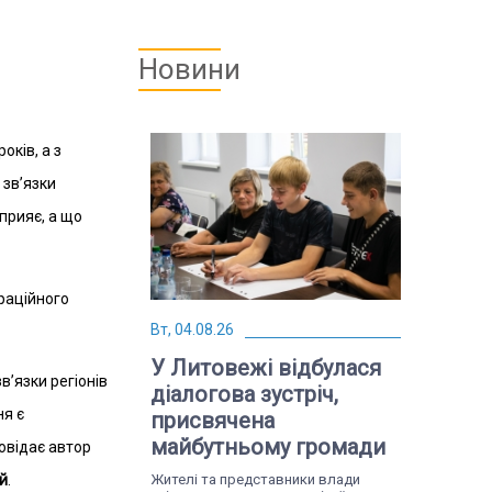
Новини
оків, а з
 зв’язки
прияє, а що
граційного
Вт, 04.08.26
У Литовежі відбулася
’язки регіонів
діалогова зустріч,
ня є
присвячена
майбутньому громади
овідає автор
й
.
Жителі та представники влади