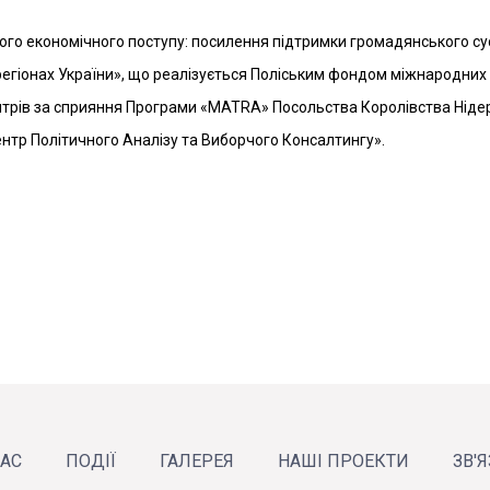
ного економічного поступу: посилення підтримки громадянського су
гіонах України», що реалізується Поліським фондом міжнародних 
нтрів за сприяння Програми «МАТRA» Посольства Королівства Ніде
Центр Політичного Аналізу та Виборчого Консалтингу».
НАС
ПОДІЇ
ГАЛЕРЕЯ
НАШІ ПРОЕКТИ
ЗВ'