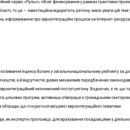
ійний сервіс «Пульс»; обсяг фінансування у рамках грантових проек
асті, то це – інвестиційна відкритість регіону; мало уваги цій темі 
нь інформування про євроінтеграційні процеси на Інтернет-ресурса
а коливання Індексу Волині у загальнонаціональному рейтингу за д
коштів, а й відсутністю дієвих механізмів передбачених законодавс
вроінтеграційний економічний поступ регіону. Водночас, є те, що 
у та цільових програм; активніша співпраця з громадським сектором
та облради, що стосуються місцевої євроінтеграційної тематики.
ади, як експертні пропозиції, для врахування посадовцями у діяльно