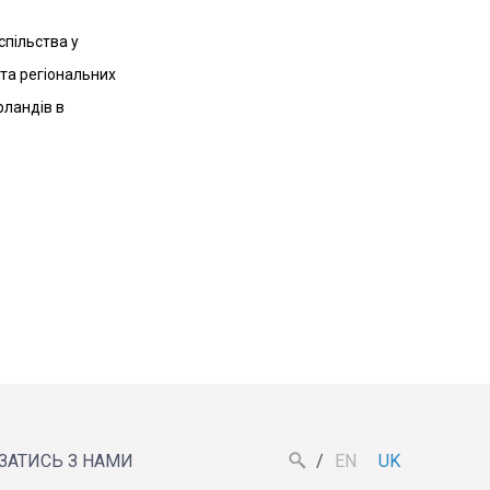
Разом вони думали, як Поромівська
громада може включатись у
спільства у
процеси справедливої
трансформації
та регіональних
рландів в
Вт, 14.07.26
Перші результатами
роботи
Координаційної ради з
розвитку
ЯЗАТИСЬ З НАМИ
EN
UK
громадянського