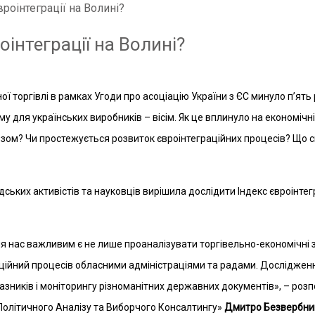
роінтеграції на Волині?
інтеграції на Волині?
ї торгівлі в рамках Угоди про асоціацію України з ЄС минуло п’ять р
для українських виробників – вісім. Як це вплинуло на економічні
юзом? Чи простежується розвиток євроінтеграційних процесів? Що с
дських активістів та науковців вирішила дослідити Індекс євроінте
 нас важливим є не лише проаналізувати торгівельно-економічні зв
раційний процесів обласними адміністраціями та радами. Досліджен
азників і моніторингу різноманітних державних документів», – розп
Політичного Аналізу та Виборчого Консалтингу»
Дмитро Безвербни