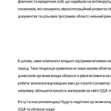
фізичних та юридичних осіб, що надійшли на антикорупц
показників, які гальмують євроінтеграційний розвиток обл
документах та цільових програмах області; низький ріве
В цілому, саме компонент владної підтримки впливає н
період. Така тенденція зумвлена не лише малим обсягом 
дозволяли органам влади обласного рівня впливати на є
робити: внесення відповідних змін до стратегії розвитк
напрямку; збільшити кількість матеріалів на сайті ОДА 
Всі ці та інші рекомендації будуть надіслані органам вл
ОДА та обласної ради.