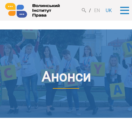
EN
UK
Анонси