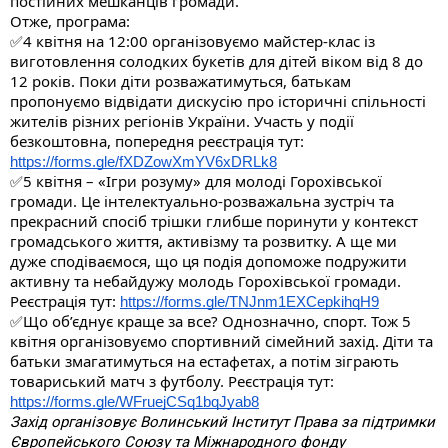
постійних мешканців громади.
Отже, програма:
✅4 квітня на 12:00 організовуємо майстер-клас із
виготовлення солодких букетів для дітей віком від 8 до
12 років. Поки діти розважатимуться, батькам
пропонуємо відвідати дискусію про історичні спільності
жителів різних регіонів України. Участь у події
безкоштовна, попередня реєстрація тут:
https://forms.gle/f
XDZowXmYV6xDRLk8
✅5 квітня – «Ігри розуму» для молоді Горохівської
громади. Це інтелектуально-розважальна зустріч та
прекрасний спосіб трішки глибше поринути у контекст
громадського життя, активізму та розвитку. А ще ми
дуже сподіваємося, що ця подія допоможе подружити
активну та небайдужу молодь Горохівської громади.
Реєстрація тут:
https://forms.gle/TNJnm1EXCepkihqH9
✅Що об’єднує краще за все? Однозначно, спорт. Тож 5
квітня організовуємо спортивний сімейний захід. Діти та
батьки змагатимуться на естафетах, а потім зіграють
товариський матч з футболу. Реєстрація тут:
https://forms.gle/WFruejCSq1bqJyab8
Захід організовує Волинський Інститут Права за підтримки
Європейського Союзу та Міжнародного фонду