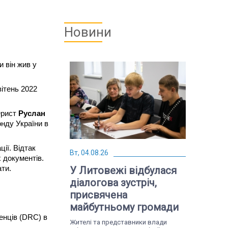
Новини
він жив у  
ітень 2022 
рист 
Руслан 
нду України в 
ї. Відтак 
Вт, 04.08.26
документів. 
ти. 
У Литовежі відбулася
діалогова зустріч,
присвячена
майбутньому громади
нців (DRC) в 
Жителі та представники влади