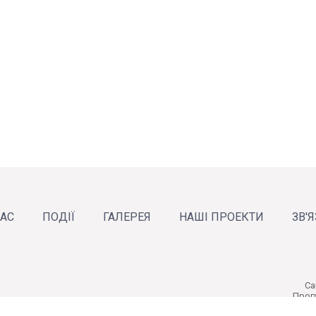
НАС
ПОДІЇ
ГАЛЕРЕЯ
НАШІ ПРОЕКТИ
ЗВ'
рганізацію
звіти
команда
Новини
Анонси
Календар подій
Cа
Прог
Мініс