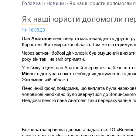
Головна
Новини
Як наші юристи допомогли 
Як наші юристи допомогли пе
Чт, 16.03.23
Пан 
Анатолій 
пенсіонер та має інвалідність другої гр
Коростені Житомирської області. Там же він отримува
Через активні бойові дії чоловік був змушений виїхати 
року він так і не зміг отримати. 
У зв’язку з цим, пан Анатолій звернувся за безопла
Місюк 
підготував пакет необхідних документів та доп
Житомирській області.
Пенсійний фонд повідомив, що виплата була нарахована
чоловікові необхідно було звернутися до Волинського 
Невдовзі пенсію пана Анатолія таки перерахували в пош
Безоплатна правова допомога надається ГО «Волинськи
рамках проєкту «Багатосекторне реагування на гуманіт