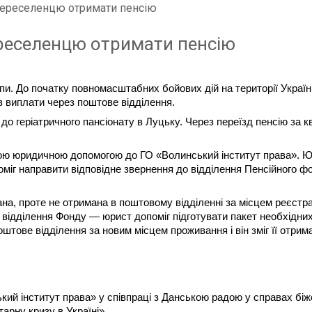
переселенцю отримати пенсію
реселенцю отримати пенсію
упи. До початку повномасштабних бойових дій на території України 
в виплати через поштове відділення.
до геріатричного пансіонату в Луцьку. Через переїзд пенсію за кв
тною юридичною допомогою до ГО «Волинський інститут права». Ю
оміг направити відповідне звернення до відділення Пенсійного фо
, проте не отримана в поштовому відділенні за місцем реєстраці
відділення Фонду — юрист допоміг підготувати пакет необхідних 
тове відділення за новим місцем проживання і він зміг її отрима
й інститут права» у співпраці з Данською радою у справах біже
арну кризу в Україні».