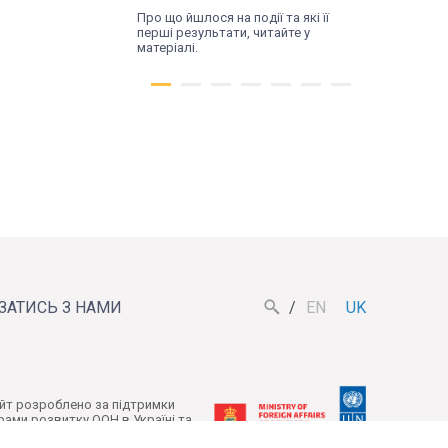
Про що йшлося на події та які її
перші результати, читайте у
матеріалі.
Чт, 16.07.26
ЯЗАТИСЬ З НАМИ
EN
UK
Трансформація
починається з діалогу.
У Поромові відбулася
зустріч влади та
йт розроблено за підтримки
рами розвитку ООН в Україні та
жителів
терства закордонних справ Данії