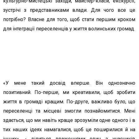
культурно-мистецькі заходи; майстер-класи; екскурсії;
зустрічі з представниками влади. Для чого все це
потрібно? Власне для того, щоб стати першим кроком
для інтеграції переселенців у життя волинських громад.
«У мене такий досвід вперше. Він однозначно
позитивний. По-перше, ми креативили, щоб зробити
життя в громаді кращим. По-друге, важливо було, що
переселенці та місцеві змогли познайомитися. Мені
здається, що ми навіть краще зрозуміли одне одного і в
тих наших ідеях намагалися, щоб це поширилися й на
інших», - ділиться враженнями один з учасників