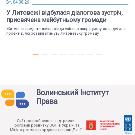
Вт, 04.08.26
У Литовежі відбулася діалогова зустріч,
присвячена майбутньому громади
Жителі та представники влади спільно напрацьовували ідеї для
проєктів, які розвиватимуть Литовезьку громаду
Волинський Інститут
Права
Чт, 23.07.26
Якою має бути справедлива
Cайт розроблено за підтримки
трансформація: у Нововолинську
Програми розвитку ООН в Україні та
Міністерства закордонних справ Данії
відбулася діалогова зустріч