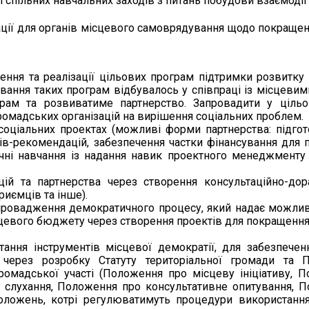
 спільних навчальних заходів з питань побудови взаємодії т
ції для органів місцевого самоврядування щодо покращенн
ження та реалізації цільових програм підтримки розвитку
ання таких програм відбувалось у співпраці із місцевими
рам та розвиватиме партнерство. Запровадити у ціль
ромадських організацій на вирішення соціальних проблем.
 соціальних проектах (можливі форми партнерства: підгот
тів-рекомендацій, забезпечення частки фінансування для п
чні навчання із надання навик проектного менеджменту
ій та партнерства через створення консультаційно-дор
риємців та інше).
впровадження демократичного процесу, який надає можли
сцевого бюджету через створення проектів для покращення
тання інструментів місцевої демократії, для забезпече
через розробку Статуту територіальної громади та П
ромадської участі (Положення про місцеву ініціативу, 
і слухання, Положення про консультативне опитування, 
Положень, котрі регулюватимуть процедури використання