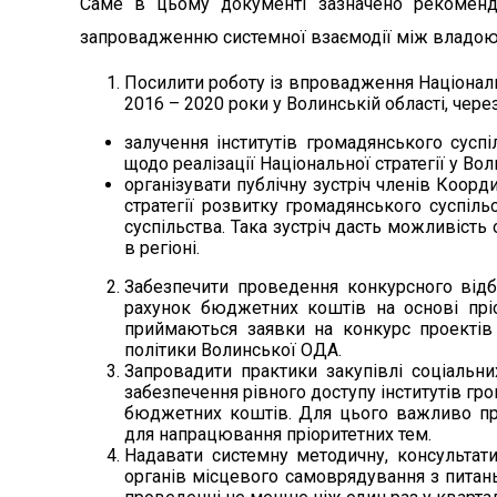
Саме в цьому документі зазначено рекоменда
запровадженню системної взаємодії між владою 
Посилити роботу із впровадження Національн
2016 – 2020 роки у Волинській області, через
залучення інститутів громадянського сусп
щодо реалізації Національної стратегії у Вол
організувати публічну зустріч членів Коорди
стратегії розвитку громадянського суспіль
суспільства. Така зустріч дасть можливіст
в регіоні.
Забезпечити проведення конкурсного відбо
рахунок бюджетних коштів на основі пріо
приймаються заявки на конкурс проектів 
політики Волинської ОДА.
Запровадити практики закупівлі соціальни
забезпечення рівного доступу інститутів гр
бюджетних коштів. Для цього важливо пр
для напрацювання пріоритетних тем.
Надавати системну методичну, консультати
органів місцевого самоврядування з питань