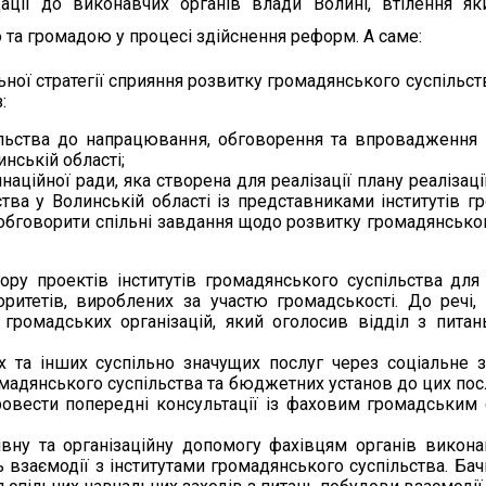
ції до виконавчих органів влади Волині, втілення як
та громадою у процесі здійснення реформ. А саме:
ої стратегії сприяння розвитку громадянського суспільств
:
ільства до напрацювання, обговорення та впровадження 
инській області;
наційної ради, яка створена для реалізації плану реалізаці
ства у Волинській області із представниками інститутів 
ь обговорити спільні завдання щодо розвитку громадянсько
ру проектів інститутів громадянського суспільства для
ритетів, вироблених за участю громадськості. До речі,
громадських організацій, який оголосив відділ з питан
х та інших суспільно значущих послуг через соціальне 
омадянського суспільства та бюджетних установ до цих пос
овести попередні консультації із фаховим громадськи
вну та організаційну допомогу фахівцям органів викона
 взаємодії з інститутами громадянського суспільства. Ба