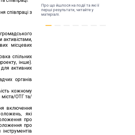
а співпраці.
Про що йшлося на події та які її
перші результати, читайте у
я співпраці з
матеріалі.
 громадського
 активістами,
ових місцевих
овка спільних
роекту, інше).
 для активних
адчих органів
Чт, 16.07.26
вість кожному
 міста/ОТГ та/
Трансформація
починається з діалогу.
ння включення
У Поромові відбулася
оложень, які
Положення про
зустріч влади та
Положення про
жителів
 інструментів