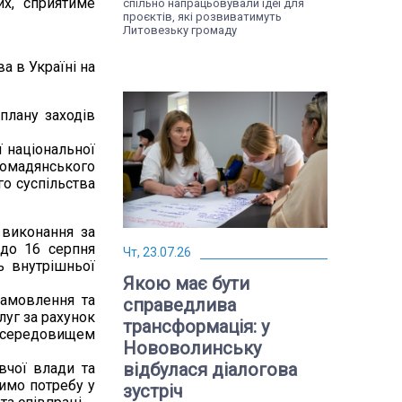
их, сприятиме
спільно напрацьовували ідеї для
проєктів, які розвиватимуть
Литовезьку громаду
а в Україні на
плану заходів
ї національної
громадянського
го суспільства
 виконання за
 до 16 серпня
Чт, 23.07.26
ь внутрішньої
Якою має бути
замовлення та
справедлива
луг за рахунок
трансформація: у
м середовищем
Нововолинську
відбулася діалогова
вчої влади та
чимо потребу у
зустріч