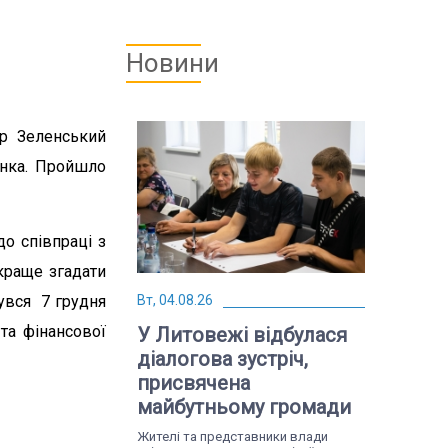
Новини
р Зеленський
енка. Пройшло
о співпраці з
краще згадати
увся 7 грудня
Вт, 04.08.26
та фінансової
У Литовежі відбулася
діалогова зустріч,
присвячена
майбутньому громади
Жителі та представники влади