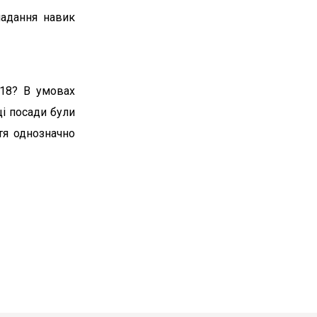
Разом вони думали, як Поромівська
надання навик
громада може включатись у
процеси справедливої
трансформації
018? В умовах
ці посади були
тя однозначно
Вт, 14.07.26
Перші результатами
роботи
Координаційної ради з
розвитку
громадянського