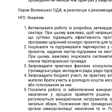
проведенні не менше ніж один раз у квартал
Окрім Волинської ОДА, в резолюціє є рекоменда
НГО. Зокрема:
Активізувати роботу із розробки, затверд
сектору. При цьому важливо, щоб напрацюв
що суттєво підвищить ефективність прог
програмах щорічний конкурс проектів для г
Ініціювати та підтримувати партнерство у
проектів, надання листів-підтримки чи лис
При цьому, важливо ініціювати системати
членів територіальної громади.
Запровадити практики фахових консультац
(громадські ради, молодіжні ради, ради підп
Запровадити бюджет участі, як практику 
жителю брати участь в розподілі коштів мі
або голосування за них.
Посилити роботу із забезпечення викорис
населення у процеси прийняття рішень 
регулюються використання інструментів г
загальні збори, Положення про громадськ
органи самоорганізації населення та ін. 