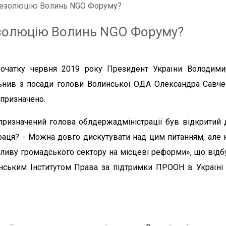
резолюцію Волинь NGO Форуму?
езолюцію Волинь NGO Форуму?
очатку червня 2019 року Президент України Володими
ьнив з посади голови Волинської ОДА Олександра Савч
 призначено.
ризначений голова облдержадміністрації був відкритий д
раця? - Можна довго дискутувати над цим питанням, але 
ву громадського сектору на місцеві реформи», що відб
нським Інститутом Права за підтримки ПРООН в Україні 