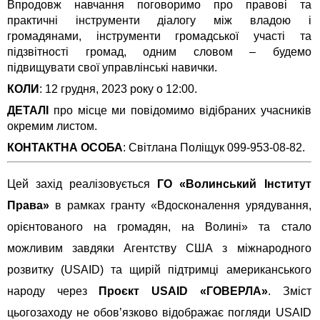
Впродовж навчання поговоримо про правові та
практичні інструменти діалогу між владою і
громадянами, інструменти громадської участі та
підзвітності громад, одним словом – будемо
підвищувати свої управлінські навички.
КОЛИ
: 12 грудня, 2023 року о 12:00.
ДЕТАЛІ
про місце ми повідомимо відібраних учасників
окремим листом.
КОНТАКТНА ОСОБА
: Світлана Поліщук 099-953-08-82.
Цей захід реалізовується
ГО «Волинський Інститут
Права»
в рамках гранту «Вдосконалення урядування,
орієнтованого на громадян, на Волині» та стало
можливим завдяки Агентству США з міжнародного
розвитку (USAID) та щирій підтримці американського
народу через
Проєкт USAID «ГОВЕРЛА»
. Зміст
цьогозаходу не обов’язково відображає погляди USAID