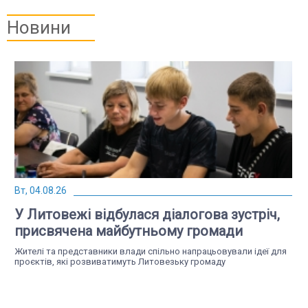
Новини
Вт, 04.08.26
У Литовежі відбулася діалогова зустріч,
присвячена майбутньому громади
Жителі та представники влади спільно напрацьовували ідеї для
проєктів, які розвиватимуть Литовезьку громаду