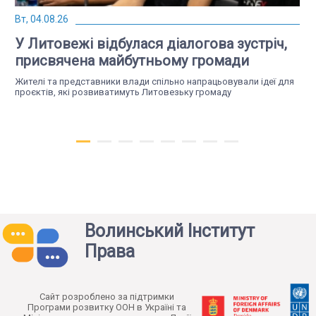
Вт, 04.08.26
У Литовежі відбулася діалогова зустріч,
присвячена майбутньому громади
Жителі та представники влади спільно напрацьовували ідеї для
проєктів, які розвиватимуть Литовезьку громаду
Волинський Інститут
Права
Чт, 23.07.26
Якою має бути справедлива
Cайт розроблено за підтримки
трансформація: у Нововолинську
Програми розвитку ООН в Україні та