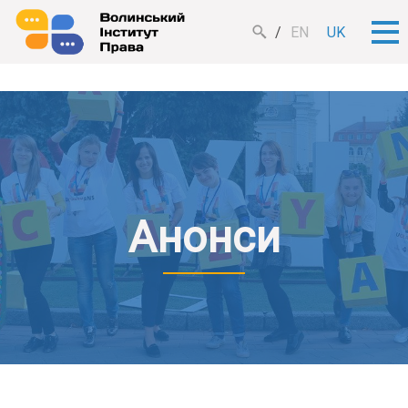
EN
UK
Анонси