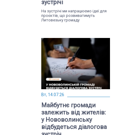
зустрічі
На зустрічі ми напрацюємо ідеї для
проєктів, що розвиватимуть
Литовезьку громаду
Вт, 14.07.26
Майбутнє громади
залежить від жителів:
у Нововолинську
відбудеться діалогова
зустріч