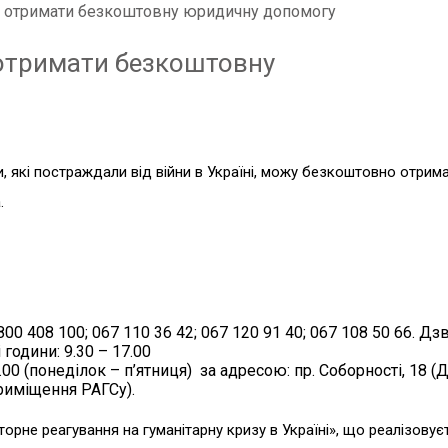
ь отримати безкоштовну юридичну допомогу
 отримати безкоштовну
, які постраждали від війни в Україні, можу безкоштовно отрима
.
00 408 100; 067 110 36 42; 067 120 91 40; 067 108 50 66. Дз
години: 9.30 – 17.00
00 (понеділок – п’ятниця) за адресою: пр. Соборності, 18 (
приміщення РАГСу).
орне реагування на гуманітарну кризу в Україні», що реалізовує