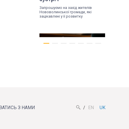
Запрошуємо на захід жителів
Нововолинської громади, які
зацікавлені у її розвитку
Вт, 07.07.26
Жителів Поромова
запрошують на
ЯЗАТИСЬ З НАМИ
EN
UK
діалогову зустріч, щоб
обговорити майбутнє
громади