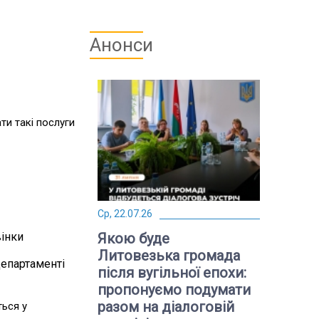
Анонси
ти такі послуги
Ср, 22.07.26
вінки
Якою буде
Литовезька громада
Департаменті
після вугільної епохи:
пропонуємо подумати
разом на діалоговій
ться у