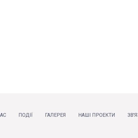
НАС
ПОДІЇ
ГАЛЕРЕЯ
НАШІ ПРОЕКТИ
ЗВ'
рганізацію
звіти
команда
Новини
Анонси
Календар подій