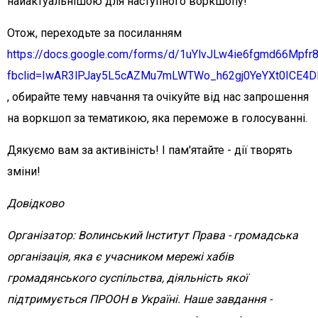
найактуальнішою для наступного воркшопу!
Отож, переходьте за посиланням
https://docs.google.com/forms/d/1uYlvJLw4ie6fgmd66Mp
fbclid=IwAR3lPJay5L5cAZMu7mLWTWo_h62gj0YeYXt0ICE4Dl
, обирайте тему навчання та очікуйте від нас запрошення
на воркшоп за тематикою, яка переможе в голосуванні.
Дякуємо вам за активіність! І пам'ятайте - дії творять
зміни!
Довідково
Організатор: Волинський Інститут Права - громадська
організація, яка є учасником мережі хабів
громадянського суспільства, діяльність якої
підтримується ПРООН в Україні. Наше завдання -