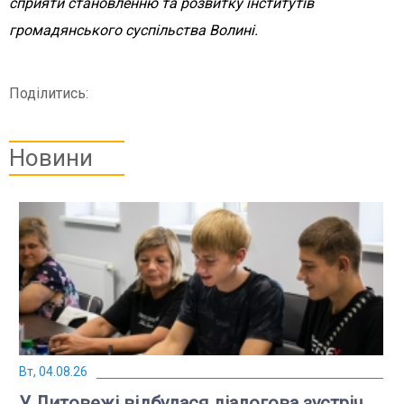
сприяти становленню та розвитку інститутів
громадянського суспільства Волині.
Поділитись:
Новини
Вт, 04.08.26
У Литовежі відбулася діалогова зустріч,