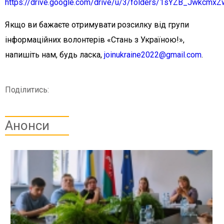
https://drive.google.com/drive/u/3/folders/1sYZB_Jwkc
Якщо ви бажаєте отримувати розсилку від групи
інформаційних волонтерів «Стань з Україною!»,
напишіть нам, будь ласка,
joinukraine2022@gmail.com
.
Поділитись:
Анонси