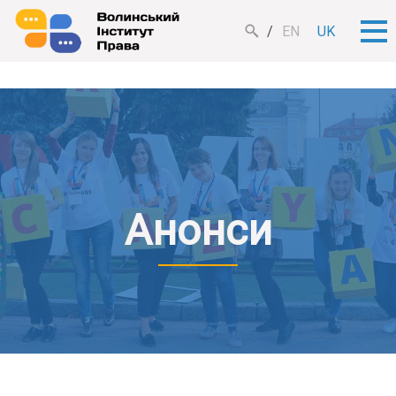
EN
UK
Анонси