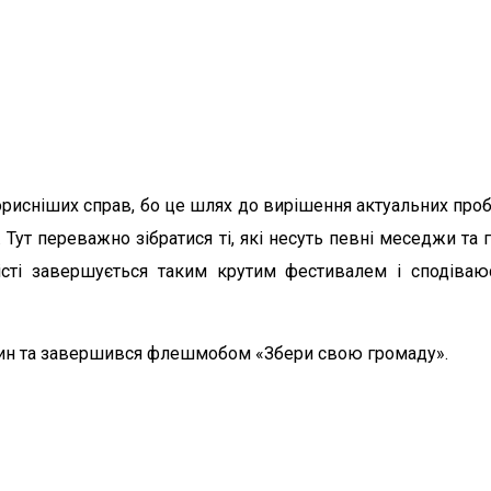
рисніших справ, бо це шлях до вирішення актуальних проб
Тут переважно зібратися ті, які несуть певні меседжи та г
сті завершується таким крутим фестивалем і сподіваю
дин та завершився флешмобом «Збери свою громаду».