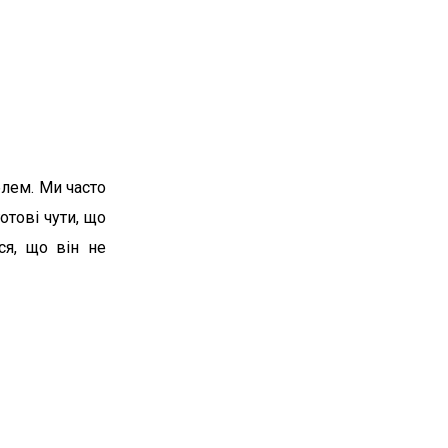
Разом вони думали, як Поромівська
громада може включатись у
процеси справедливої
трансформації
лем. Ми часто
отові чути, що
ся, що він не
Вт, 14.07.26
Перші результатами
роботи
Координаційної ради з
розвитку
громадянського