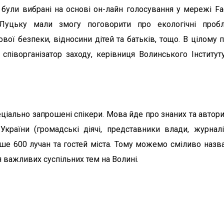
 були вибрані на основі он-лайн голосування у мережі Fa
Луцьку мали змогу поговорити про екологічні пробл
ової безпеки, відносини дітей та батьків, тощо. В цілому п
а співорганізатор заходу, керівниця Волинського Інстит
ціально запрошені спікери. Мова йде про знаних та автори
країни (громадські діячі, представники влади, журналіс
льше 600 лучан та гостей міста. Тому можемо сміливо назв
важливих суспільних тем на Волині.