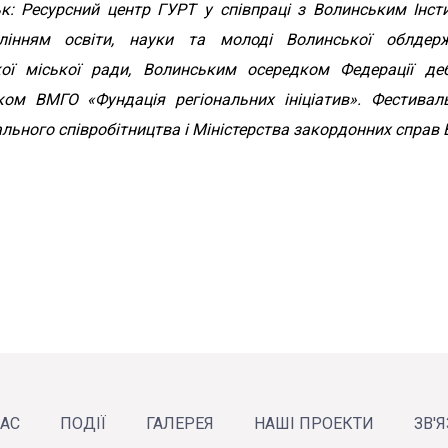
: Ресурсний центр ГУРТ у співпраці з Волинським Інст
нням освіти, науки та молоді Волинської облдержад
ої міської ради, Волинським осередком Федерації деб
ом ВМГО «Фундація регіональних ініціатив». Фестивал
ьного співробітництва і Міністерства закордонних cправ Е
НАС
ПОДІЇ
ГАЛЕРЕЯ
НАШІ ПРОЕКТИ
ЗВ'