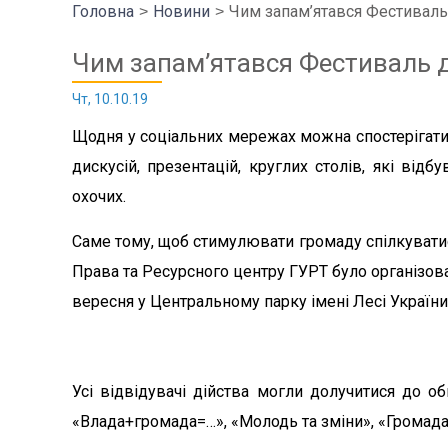
Головна
Новини
Чим запам’ятався Фестиваль
Чим запам’ятався Фестиваль д
Чт, 10.10.19
Щодня у соціальних мережах можна спостерігати 
дискусій, презентацій, круглих столів, які від
охочих.
Саме тому, щоб стимулювати громаду спілкуватис
Права та Ресурсного центру ГУРТ було організов
вересня у Центральному парку імені Лесі України т
Усі відвідувачі дійства могли долучитися до об
«Влада+громада=…», «Молодь та зміни», «Громада 