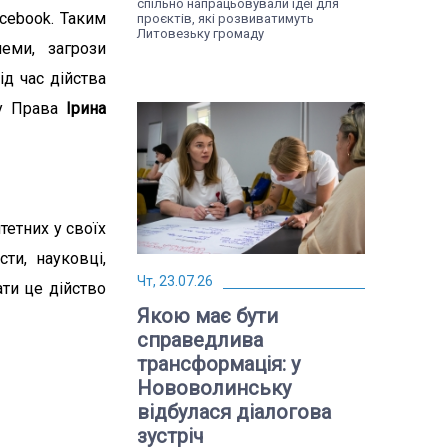
спільно напрацьовували ідеї для
cebook. Таким
проєктів, які розвиватимуть
Литовезьку громаду
еми, загрози
ід час дійства
уту Права
Ірина
тетних у своїх
ти, науковці,
Чт, 23.07.26
ати це дійство
Якою має бути
справедлива
трансформація: у
Нововолинську
відбулася діалогова
зустріч