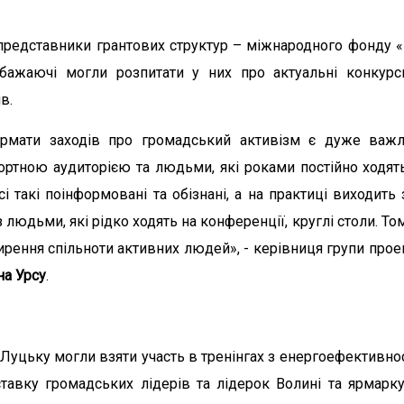
 представники грантових структур – міжнародного фонду 
бажаючі могли розпитати у них про актуальні конкурс
в.
рмати заходів про громадський активізм є дуже важли
ртною аудиторією та людьми, які роками постійно ходять 
 такі поінформовані та обізнані, а на практиці виходить 
людьми, які рідко ходять на конференції, круглі столи. Т
ення спільноти активних людей», - керівниця групи прое
на Урсу
.
 Луцьку могли взяти участь в тренінгах з енергоефективнос
ставку громадських лідерів та лідерок Волині та ярмарк