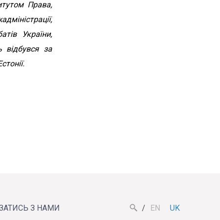
суспільства та
итутом Права,
належного
міністрації,
врядування на Волині
атів України,
Проаналізували діяльність
ь відбувся за
консультативно-дорадчого органу,
створення якого адвокував
стонії.
Волинський Інститут Права
Чт, 09.07.26
У Ратнівській громаді
ЯЗАТИСЬ З НАМИ
EN
UK
визначали пріоритети