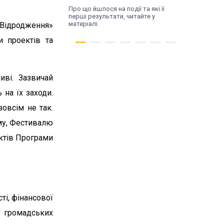
Про що йшлося на події та які її
перші результати, читайте у
матеріалі.
«Відродження»
и проектів та
ві. Зазвичай
на їх заходи.
зовсім не так.
ому, Фестивалю
ктів Програми
Чт, 16.07.26
Трансформація
починається з діалогу.
У Поромові відбулася
ті, фінансової
зустріч влади та
жителів
у громадських