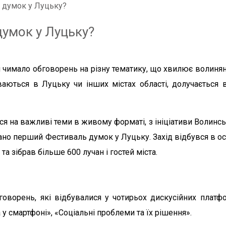
 думок у Луцьку?
умок у Луцьку?
чимало обговорень на різну тематику, що хвилює волинян.
буваються в Луцьку чи інших містах області, долучається
я на важливі теми в живому форматі, з ініціативи Волинсь
ано перший Фестиваль думок у Луцьку. Захід відбувся в о
а зібрав більше 600 лучан і гостей міста.
говорень, які відбувалися у чотирьох дискусійних платфо
у смартфоні», «Соціальні проблеми та їх рішення».