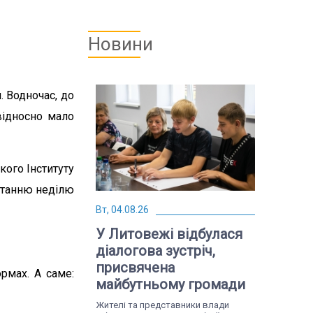
Новини
 Водночас, до
 відносно мало
кого Інституту
станню неділю
Вт, 04.08.26
У Литовежі відбулася
діалогова зустріч,
присвячена
рмах. А саме:
майбутньому громади
Жителі та представники влади