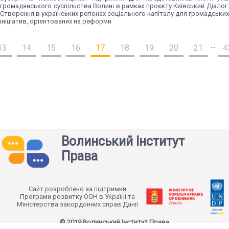
громадянського суспільства Волині в рамках проєкту Київський Діалог:
Створення в українських регіонах соціального капіталу для громадських
ініціатив, орієнтованих на реформи
...
13
14
15
16
17
18
19
20
21
4
Волинський Інститут
Права
Cайт розроблено за підтримки
Програми розвитку ООН в Україні та
Міністерства закордонних справ Данії
© 2019 Волинський Інститут Права