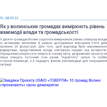
Пт, 08.09.23
Як у волинських громадах вимірюють рівень
взаємодії влади та громадськості
У десяти громадах Волині соціологи вимірювали рівень співпраці влади
із активними жителями. В рамках дослідження впродовж п’яти днів
провели 20 фокус-груп. Для того, щоб відповіді були максимально
відвертими, представників влади опитували окремо від активістів.
Опрацьовані результати ляжуть в основу звіту, де фахівчині проєкту не
лише опишуть поточний стан речей, “підсвітять” сильні та слабкі
сторони взаємодії, а й нададуть фахові рекомендації для покращення
ситуації.