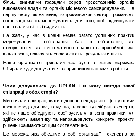
більш видимими гравцями серед представників органів
виконавчої влади та органів місцевого самоврядування. І, в
першу чергу, як на мене, то громадський сектор, громадські
організації мають мережуватись, для того, щоб підвищувати
свою впливовість і видимість.
На жаль, у нас в країні немає багато успішних практик
мережування і об'єднання. Але ті об’єднання, які
створюються, які систематично працюють принаймні вже
кілька років, показують свою дієвість і результативність.
Наша організація тривалий час була в різних мережах.
Обирали куди долучатися за принципом напрямків роботи.
Чому долучилися до UPLAN і в чому вигода такої
співпраці з обох сторін?
Ми почали співпрацювати відносно нещодавно. Це суттєвий
крок вперед для нас, тому що, власне, тут зібрані експерти,
які не лише об'єднують свої зусилля, а вони практики, які
здійснюють аналітику та напрацьовують конкретні проєкти
рішень і займаються цим систематично.
Це мережа, яка об'єднує в собі організації і експертів за