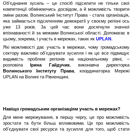
Об’єднання зусиль – це спосіб підсилити не тільки свої
компетенції обмінюючись досвідом, а й можливість творити
зміни разом. Волинський Інститут Права - стала організація,
яка займається підсиленням демократії у своєму регіоні ось
уже 13 років. За цей час вони досягнули значної
впізнаваності й за межами Волинської області. Допомагає в
цьому, зокрема, і участь в мережах, таких як
UPLAN
.
Які можливості дає участь в мережах, чому громадському
сектору важливо об'єднувати зусилля і як це все підвищує
видимість проблем регіонів на національному рівні, –
розповіла
Ірина Гайдучик
, виконавча директорка
Волинського Інституту Права
, координаторка Мережі
UPLAN на Волині та Рівненщині.
Навіщо громадським організаціям участь в мережах?
Для мене мережування, в першу чергу, це про можливість
зростати та бути більш впливовими. Це про можливість
об'єднувати свої ресурси та зусилля для того, щоб стати