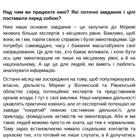
Над чим ви працюєте нині? Які поточні завдання і цілі
поставили перед собою?
Нині наше основне завдання – це залучити до Мережі
якомога більше експертів з місцевого рівня. Важливо, щоб
вони, як і ми, горіли своєю справою і були змінотворцями. Це
потребує самовіддачі, часу і бажання масштабувати свої
напрацювання. Це для тих, хто бажає впливати, і хоче бути
ось цим змінотворцем не лише на місцевому рівні, а й на
національному. А ще це для людей, які вміють і люблять
аналізувати інформацію.
Останні місяці ми зосереджені на тому, щоб популяризувати,
власне, діяльність Мережі у Волинській та Рівненській
областях серед потенційних експертів та представників
органів влади. І тут є свої виклики. Наші напрямки діяльності
цікавлять практично кожного, але от експертний потенціал не
завжди “покритий” певною системною діяльності, для
прикладу, громадських активістів чи змінотворців. Або ж ми
таких людей можемо просто не знати, що теж є нормальним.
Тому зараз встановлюємо чимало соціальних контактів та
шукаємо тих, хто готовий не лише слухати, а й долучатись