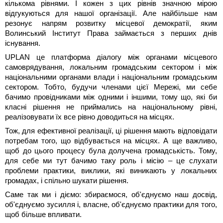
кількома рівнями. І кожен з цих рівнів значною мірою
відгукуються для нашої організації. Але найбільше нам
резонує напрям розвитку місцевої демократії, яким
Волинський Інститут Права займається з перших днів
існування.
UPLAN це платформа діалогу між органами місцевого
самоврядування, локальним громадським сектором і між
національними органами влади і національним громадським
сектором. Тобто, будучи членами цієї Мережі, ми себе
бачимо провідниками між одними і іншими, тому що, які би
класні рішення не приймались на національному рівні,
реалізовувати їх все рівно доводиться на місцях.
Тож, для ефективної реалізації, ці рішення мають відповідати
потребам того, що відбувається на місцях. А ще важливо,
щоб до цього процесу була долучена громадськість. Тому,
для себе ми тут бачимо таку роль і місію – це слухати
проблеми практики, виклики, які виникають у локальних
громадах, і спільно шукати рішення.
Саме так ми і діємо: збираємося, об'єднуємо наш досвід,
об'єднуємо зусилля і, власне, об'єднуємо практики для того,
щоб більше впливати.