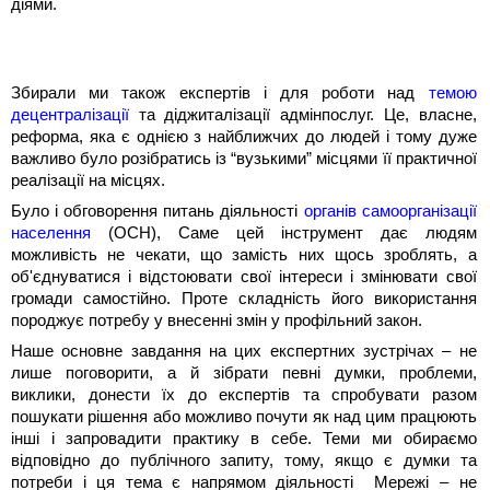
діями.
Збирали ми також експертів і для роботи над
темою
децентралізації
та діджиталізації адмінпослуг. Це, власне,
реформа, яка є однією з найближчих до людей і тому дуже
важливо було розібратись із “вузькими” місцями її практичної
реалізації на місцях.
Було і обговорення питань діяльності
органів самоорганізації
населення
(ОСН), Саме цей інструмент дає людям
можливість не чекати, що замість них щось зроблять, а
об'єднуватися і відстоювати свої інтереси і змінювати свої
громади самостійно. Проте складність його використання
породжує потребу у внесенні змін у профільний закон.
Наше основне завдання на цих експертних зустрічах – не
лише поговорити, а й зібрати певні думки, проблеми,
виклики, донести їх до експертів та спробувати разом
пошукати рішення або можливо почути як над цим працюють
інші і запровадити практику в себе. Теми ми обираємо
відповідно до публічного запиту, тому, якщо є думки та
потреби і ця тема є напрямом діяльності Мережі – не