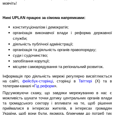
мовчіть!
Нині UPLAN працює за сімома напрямками:
конституціоналізм і демократія;
організація виконавчої влади і реформа державної
служби;
діяльність публічної адміністрації;
організація та діяльність органів правопорядку;
суди і судочинство;
запобігання корупції;
місцеве самоврядування та регіональний розвиток.
Інформація про діяльність мережі регулярно висвітлюється
на сайті,
фейсбук-сторінці
, сторінці в
Твіттері
(Х) та в
телеграм-каналі «
Гід реформ
».
Підсумовуючи скажу, що завдяки мережуванню в нас є
можливість шукати точки дотику центральних органів влади
та громадського сектору і впливати на те, щоб рішення
приймалися в інтересах жителів, в інтересах громадян
України, щоб вони були, якомога, ближчими до потреб тих