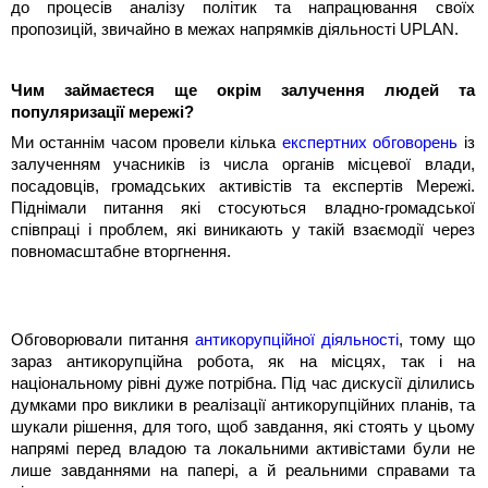
до процесів аналізу політик та напрацювання своїх
пропозицій, звичайно в межах напрямків діяльності UPLAN.
Чим займаєтеся ще окрім залучення людей та
популяризації мережі?
Ми останнім часом провели кілька
експертних обговорень
із
залученням учасників із числа органів місцевої влади,
посадовців, громадських активістів та експертів Мережі.
Піднімали питання які стосуються владно-громадської
співпраці і проблем, які виникають у такій взаємодії через
повномасштабне вторгнення.
Обговорювали питання
антикорупційної діяльності
, тому що
зараз антикорупційна робота, як на місцях, так і на
національному рівні дуже потрібна. Під час дискусії ділились
думками про виклики в реалізації антикорупційних планів, та
шукали рішення, для того, щоб завдання, які стоять у цьому
напрямі перед владою та локальними активістами були не
лише завданнями на папері, а й реальними справами та