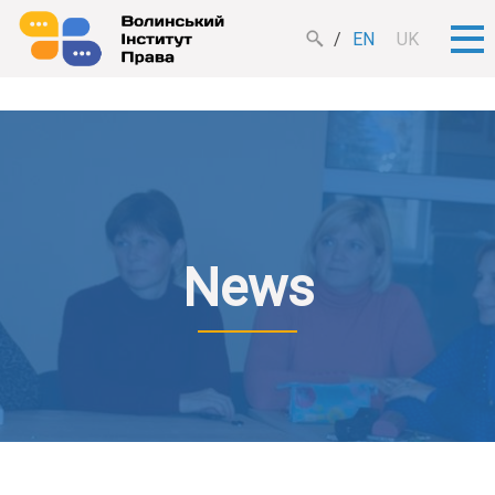
EN
UK
News