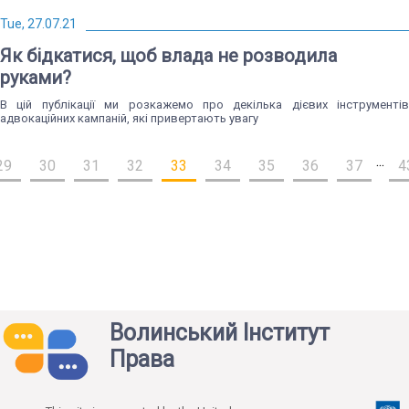
Tue, 27.07.21
Як бідкатися, щоб влада не розводила
руками?
В цій публікації ми розкажемо про декілька дієвих інструментів
адвокаційних кампаній, які привертають увагу
...
29
30
31
32
33
34
35
36
37
4
Волинський Інститут
Права