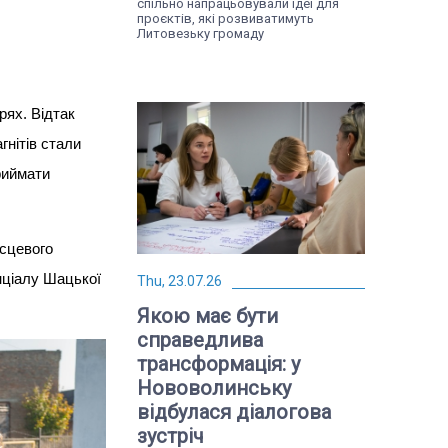
спільно напрацьовували ідеї для
проєктів, які розвиватимуть
Литовезьку громаду
рях. Відтак
гнітів стали
риймати
ісцевого
нціалу Шацької
Thu, 23.07.26
Якою має бути
справедлива
трансформація: у
Нововолинську
відбулася діалогова
зустріч