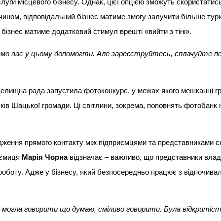
луги місцевого бізнесу. Однак, цієї опцією зможуть скористати
 чином, відповідальний бізнес матиме змогу залучити більше тури
бізнес матиме додатковий стимул врешті «вийти з тіні».
емо вас у цьому допомогти. Але зареєструйтесь, сплачуйте по
селищна рада запустила фотоконкурс, у межах якого мешканці г
ів Шацької громади. Ці світлини, зокрема, поповнять фотобанк
дження прямого контакту між підприємцями та представниками с
иємиця
Марія Чорна
відзначає – важливо, що представники влад
в роботу. Адже у бізнесу, який безпосередньо працює з відпочива
.
 Я могла говорити що думаю, сміливо говорити. Була відкритіс