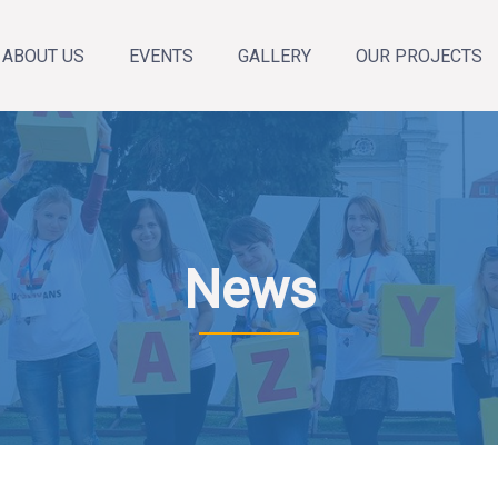
ABOUT US
EVENTS
GALLERY
OUR PROJECTS
About the organization
Annual Reports
Our team
News
Announcements
Calendar of events
News