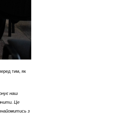
для розвитку
громадської участі
У Ратному відбулася діалогова
зустріч для жителів та
представників місцевої ради
еред тим, як
понує наш
Tue, 07.07.26
ачити. Це
Рожищенська
знайомитись з
громада шукає нові
формати діалогу між