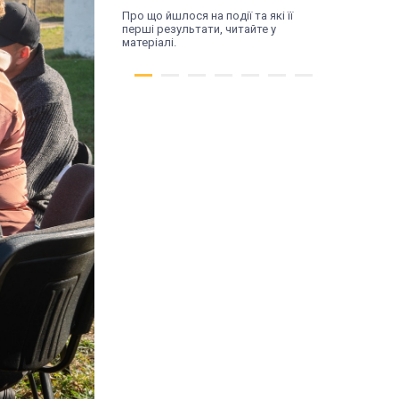
Про що йшлося на події та які її
перші результати, читайте у
матеріалі.
Thu, 16.07.26
Трансформація
починається з діалогу.
У Поромові відбулася
зустріч влади та
жителів