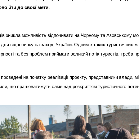
во йти до своєї мети.
ів зникла можливість відпочивати на Чорному та Азовському мо
для відпочинку на заході України. Одним з таких туристичних ма
рності та без проблем приймати великий потік туристів, треба п
и проведені на початку реалізації проєкту, представники влади, м
ішили, що працюватимуть саме над розкриттям туристичного поте