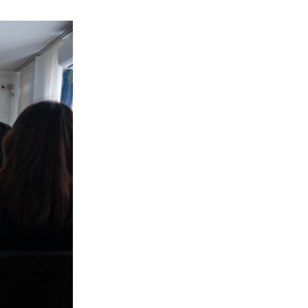
суспільства та
належного
врядування на Волині
Проаналізували діяльність
консультативно-дорадчого органу,
створення якого адвокував
Волинський Інститут Права
Thu, 09.07.26
У Ратнівській громаді
визначали пріоритети