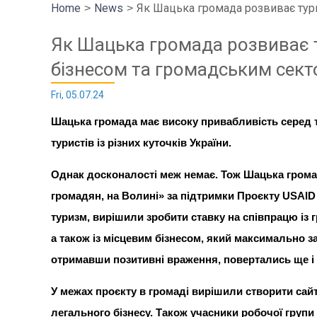
Home
News
Як Шацька громада розвиває тур
Як Шацька громада розвиває т
бізнесом та громадським сек
Fri, 05.07.24
Шацька громада має високу привабливість серед 
туристів із різних куточків України.
Однак досконалості меж немає. Тож Шацька грома
громадян, на Волині» за підтримки Проєкту USAI
туризм, вирішили зробити ставку на співпрацю із 
а також із місцевим бізнесом, який максимально з
отримавши позитивні враження, повертались ще і
У межах проєкту в громаді вирішили створити сайт
легального бізнесу. Також учасники робочої груп