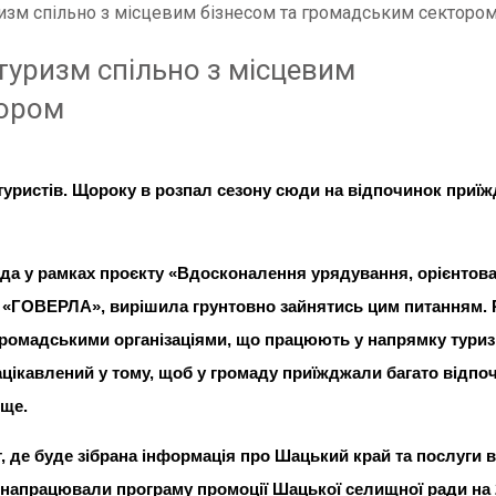
изм спільно з місцевим бізнесом та громадським секторо
уризм спільно з місцевим
тором
туристів. Щороку в розпал сезону сюди на відпочинок приї
да у рамках проєкту «Вдосконалення урядування, орієнтова
D «ГОВЕРЛА», вирішила грунтовно зайнятись цим питанням.
громадськими організаціями, що працюють у напрямку туризм
ацікавлений у тому, щоб у громаду приїжджали багато відпоч
 ще.
, де буде зібрана інформація про Шацький край та послуги в
и напрацювали програму промоції Шацької селищної ради на 