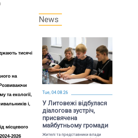
м
News
жджають тисячі
ного на
 Розвиваючи
Tue, 04.08.26
у та екології,
У Литовежі відбулася
ивальників і,
діалогова зустріч,
присвячена
майбутньому громади
ід місцевого
Жителі та представники влади
2024-2026