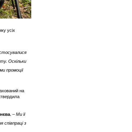
Разом вони думали, як Поромівська
громада може включатись у
процеси справедливої
трансформації
мку усіх
и стосувалися
ту. Оскільки
ми промоції
Tue, 14.07.26
рахований на
затвердила
Перші результатами
роботи
Координаційної ради з
знєва
. –
Ми її
розвитку
я співпраці з
громадянського