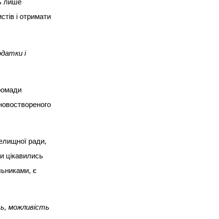
владою та
сь лише
громадськістю
стів і отримати
Нові підходи шукали під час
діалогової зустрічі влади та
громадськості, яку організував
Волинський Інститут Права
датки і
ромади
 новоствореного
елищної ради,
и цікавились
Mon, 06.07.26
льниками, є
Справедлива
трансформація
ть, можливість
простими словами.