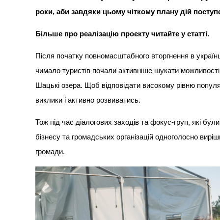
роки, аби завдяки цьому чіткому плану дій поступо
Більше про реалізацію проєкту читайте у статті.
Після початку повномасштабного вторгнення в українц
чимало туристів почали активніше шукати можливості 
Шацькі озера. Щоб відповідати високому рівню популя
виклики і активно розвиватись.
Тож під час діалогових заходів та фокус-груп, які бул
бізнесу та громадських організацій одноголосно вир
громади.