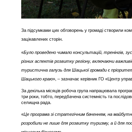
За підсумками цих обговорень у громаді створили комі
зацікавлених сторін.
«
Було проведено чимало консультацій, тренінгів, зу
різних аспектів розвитку регіону, включаючи важлив
туристична галузь для Шацької громади є пріорите
Шацького краю
», – зазначає керівник ГО «Центр упр
За декілька місяців робоча група напрацювала прогр
три роки, тобто, передбачена системність та послідовні
селищна рада.
«
Це програма зі стратегічним баченням, на майбутн
розробили не лише для розвитку туризму, а й для пос
місцевим бізнесом
».