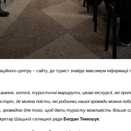
ійного центру – сайту, де турист знайде максимум інформації п
вання, готелі, туристичні маршрути, цікаві екскурсії, які про
спорт, де можна поїсти, які родзинки нашої громади можна поб
м, громадою для того, щоб дати туристу можливість більше о
екретар Шацької селищної ради
Богдан Тимошук
.