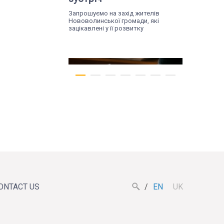
Запрошуємо на захід жителів
Нововолинської громади, які
зацікавлені у її розвитку
Tue, 07.07.26
Жителів Поромова
запрошують на
ONTACT US
EN
UK
діалогову зустріч, щоб
обговорити майбутнє
громади