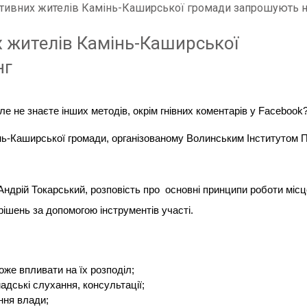
тивних жителів Камінь-Каширської громади запрошують н
 жителів Камінь-Каширської
нг
е не знаєте інших методів, окрім гнівних коментарів у Facebook
нь-Каширської громади, організованому Волинським Інститутом 
ндрій Токарський, розповість про основні принципи роботи місц
рішень за допомогою інструментів участі.
оже впливати на їх розподіл;
адські слухання, консультації;
ння влади;