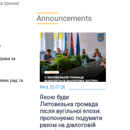
а тренінг
Announcements
?
Права за
евих рад та
Wed, 22.07.26
Якою буде
Литовезька громада
після вугільної епохи:
пропонуємо подумати
разом на діалоговій