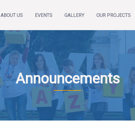
ABOUT US
EVENTS
GALLERY
OUR PROJECTS
About the organization
Annual Reports
Our team
News
Announcements
Calendar of events
Announcements