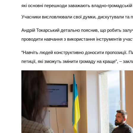
які основні перешкоди заважають владно-громадській 
Учасники висловлювали свої думки, дискутували та п
Андрій Токарський детально пояснив, що робить залуч
проводити навчання з використання інструментів учас
“Навчіть людей конструктивно доносити пропозиції. Пис
петиції, які зможуть змінити громаду на краще”, – закл