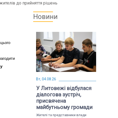
 жителів до прийняття рішень
Новини
 цього
лагодити
ду
Вт, 04.08.26
У Литовежі відбулася
діалогова зустріч,
присвячена
майбутньому громади
Жителі та представники влади