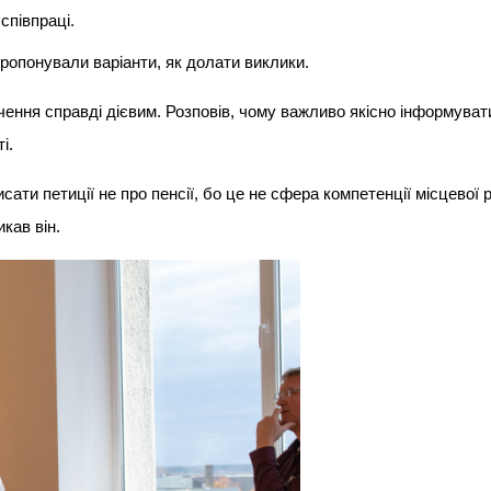
співпраці.
ропонували варіанти, як долати виклики.
ення справді дієвим. Розповів, чому важливо якісно інформуват
ті.
ати петиції не про пенсії, бо це не сфера компетенції місцевої р
икав він.