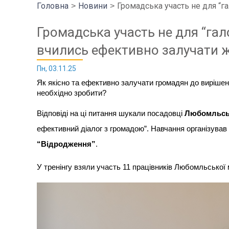
Головна
Новини
Громадська участь не для “г
Громадська участь не для “гал
вчились ефективно залучати ж
Пн, 03.11.25
Як якісно та ефективно залучати громадян до виріше
необхідно зробити?
Відповіді на ці питання шукали посадовці
Любомльськ
ефективний діалог з громадою”. Навчання організував
“Відродження”
.
У тренінгу взяли участь 11 працівників Любомльської м