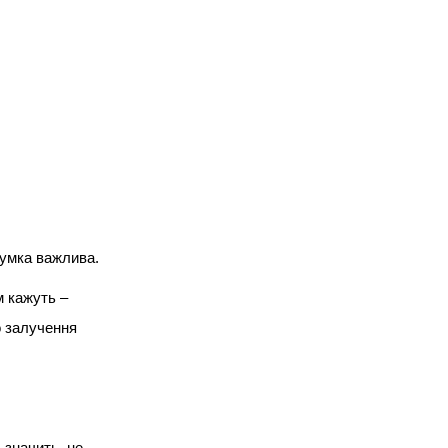
Разом вони думали, як Поромівська
громада може включатись у
процеси справедливої
трансформації
 думка важлива.
м кажуть –
Вт, 14.07.26
о залучення
Перші результатами
роботи
Координаційної ради з
розвитку
громадянського
 значить, не