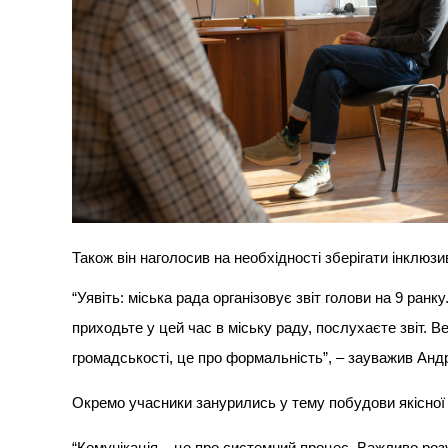
Також він наголосив на необхідності зберігати інклюз
“Уявіть: міська рада організовує звіт голови на 9 ранк
приходьте у цей час в міську раду, послухаєте звіт. 
громадськості, це про формальність”, – зауважив Анд
Окремо учасники занурились у тему побудови якісної 
“Комунікація – це про системний процес. Важливо розу