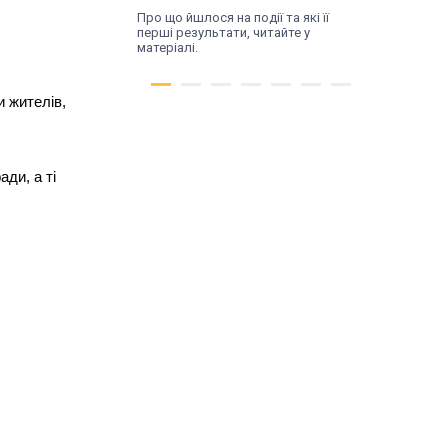
Про що йшлося на події та які її
перші результати, читайте у
матеріалі.
и жителів,
ади, а ті
Чт, 16.07.26
Трансформація
починається з діалогу.
У Поромові відбулася
зустріч влади та
жителів