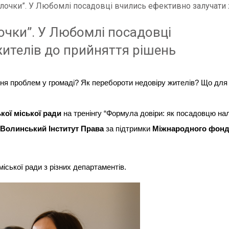
алочки”. У Любомлі посадовці вчились ефективно залучати
очки”. У Любомлі посадовці
ителів до прийняття рішень
ння проблем у громаді? Як перебороти недовіру жителів? Що для
ої міської ради
на тренінгу “Формула довіри: як посадовцю на
Волинський Інститут Права
за підтримки
Міжнародного фон
іської ради з різних департаментів.