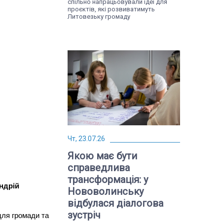
спільно напрацьовували ідеї для
проєктів, які розвиватимуть
Литовезьку громаду
Чт, 23.07.26
Якою має бути
справедлива
трансформація: у
ндрій
Нововолинську
відбулася діалогова
зустріч
для громади та