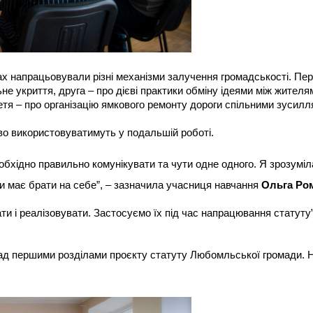
пах напрацьовували різні механізми залучення громадськості. Пе
е укриття, друга – про дієві практики обміну ідеями між жителя
ретя – про організацію ямкового ремонту дороги спільними зусилл
во використовуватимуть у подальшій роботі.
необхідно правильно комунікувати та чути одне одного. Я зрозумі
си має брати на себе”, – зазначила учасниця навчання
Ольга Ро
ати і реалізовувати. Застосуємо їх під час напрацювання статуту
ад першими розділами проєкту статуту Любомльської громади. 