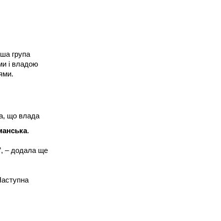
для розвитку
громадської участі
У Ратному відбулася діалогова
зустріч для жителів та
представників місцевої ради
рша група
ми і владою
ями.
ла, що влада
манська
.
”, – додала ще
Вт, 07.07.26
Наступна
Рожищенська
громада шукає нові
формати діалогу між