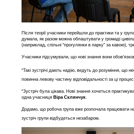
Після теорії учасники перейшли до практики та у гру
думала, як разом можна облаштувати у громаді цивільн
(наприклад, спільні “прогулянки в парку” за кавою), т
Учасники підсумували, що нові знання вони обов’язко
“Такі зустрічі дають надію, ведуть до розуміння, що 
повинна левову частину відповідальності за ці проце
“Зустріч була цікава. Нові знання хочеться практикув
одна учасниця
Віра Склянчук
.
Додамо, що робоча група вже розпочала працювати н
зустріч групи відбудеться незабаром.