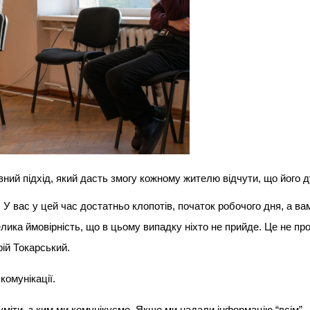
ивний підхід, який дасть змогу кожному жителю відчути, що його
у. У вас у цей час достатньо клопотів, початок робочого дня, а ва
Велика ймовірність, що в цьому випадку ніхто не прийде. Це не пр
рій Токарський.
комунікації.
міти, з ким ми комунікуємо. Якщо ми надали інформацію “всім” –