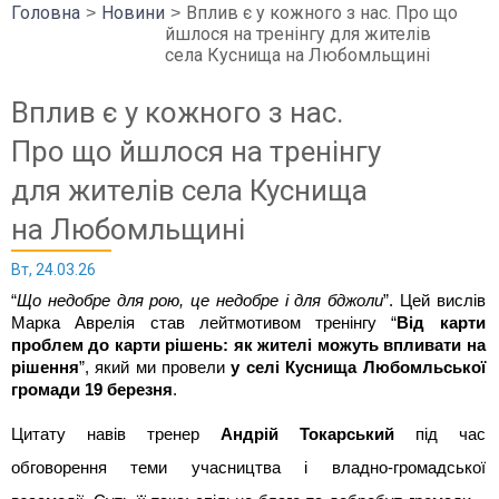
Головна
Новини
Вплив є у кожного з нас. Про що
йшлося на тренінгу для жителів
села Куснища на Любомльщині
Вплив є у кожного з нас.
Про що йшлося на тренінгу
для жителів села Куснища
на Любомльщині
Вт, 24.03.26
“
Що недобре для рою, це недобре і для бджоли
”. Цей вислів
Марка Аврелія став лейтмотивом тренінгу “
Від карти
проблем до карти рішень: як жителі можуть впливати на
рішення
”, який ми провели
у селі Куснища Любомльської
громади 19 березня
.
Цитату навів тренер
Андрій Токарський
під час
обговорення теми учасництва і владно-громадської