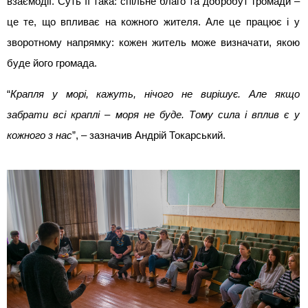
взаємодії. Суть її така: спільне благо та добробут громади –
це те, що впливає на кожного жителя. Але це працює і у
зворотному напрямку: кожен житель може визначати, якою
буде його громада.
“
Крапля у морі, кажуть, нічого не вирішує. Але якщо
забрати всі краплі – моря не буде. Тому сила і вплив є у
кожного з нас
”, – зазначив Андрій Токарський.