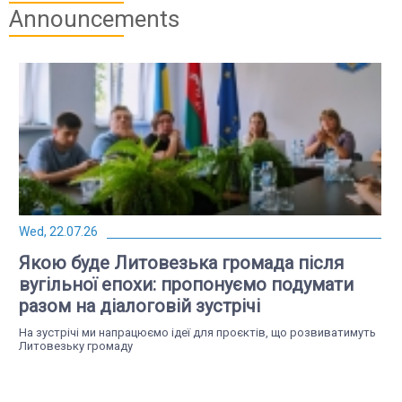
Announcements
Wed, 22.07.26
Якою буде Литовезька громада після
вугільної епохи: пропонуємо подумати
разом на діалоговій зустрічі
На зустрічі ми напрацюємо ідеї для проєктів, що розвиватимуть
Литовезьку громаду