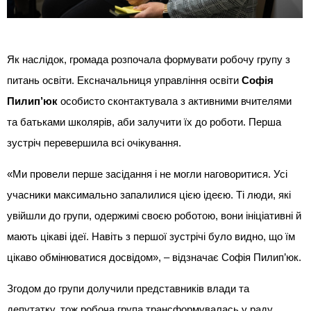
Як наслідок, громада розпочала формувати робочу групу з
питань освіти. Ексначальниця управління освіти
Софія
Пилип’юк
особисто сконтактувала з активними вчителями
та батьками школярів, аби залучити їх до роботи. Перша
зустріч перевершила всі очікування.
«Ми провели перше засідання і не могли наговоритися. Усі
учасники максимально запалилися цією ідеєю. Ті люди, які
увійшли до групи, одержимі своєю роботою, вони ініціативні й
мають цікаві ідеї. Навіть з першої зустрічі було видно, що їм
цікаво обмінюватися досвідом», – відзначає Софія Пилип’юк.
Згодом до групи долучили представників влади та
депутатку, тож робоча група трансформувалась у раду