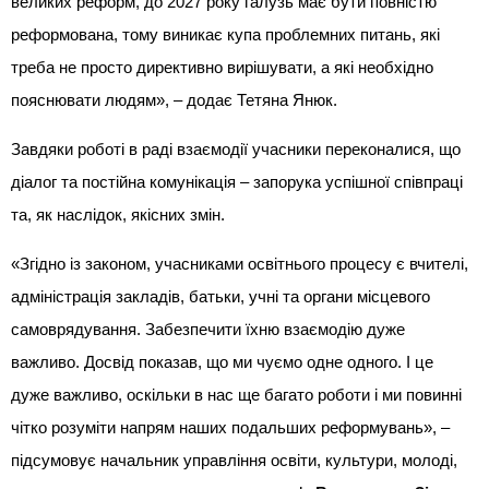
великих реформ, до 2027 року галузь має бути повністю
реформована, тому виникає купа проблемних питань, які
треба не просто директивно вирішувати, а які необхідно
пояснювати людям», – додає Тетяна Янюк.
Завдяки роботі в раді взаємодії учасники переконалися, що
діалог та постійна комунікація – запорука успішної співпраці
та, як наслідок, якісних змін.
«Згідно із законом, учасниками освітнього процесу є вчителі,
адміністрація закладів, батьки, учні та органи місцевого
самоврядування. Забезпечити їхню взаємодію дуже
важливо. Досвід показав, що ми чуємо одне одного. І це
дуже важливо, оскільки в нас ще багато роботи і ми повинні
чітко розуміти напрям наших подальших реформувань», –
підсумовує начальник управління освіти, культури, молоді,