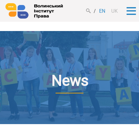
EN
UK
News