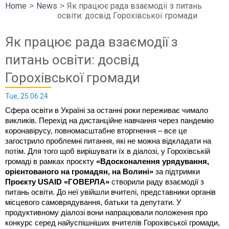
Home
News
Як працює рада взаємодії з питань
освіти: досвід Горохівської громади
Як працює рада взаємодії з
питань освіти: досвід
Горохівської громади
Tue, 25.06.24
Сфера освіти в Україні за останні роки переживає чимало
викликів. Перехід на дистанційне навчання через пандемію
коронавірусу, повномасштабне вторгнення – все це
загострило проблемні питання, які не можна відкладати на
потім. Для того щоб вирішувати їх в діалозі, у Горохівській
громаді в рамках проєкту
«Вдосконалення урядування,
орієнтованого на громадян, на Волині»
за підтримки
Проєкту USAID «ГОВЕРЛА»
створили раду взаємодії з
питань освіти. До неї увійшли вчителі, представники органів
місцевого самоврядування, батьки та депутати. У
продуктивному діалозі вони напрацювали положення про
конкурс серед найуспішніших вчителів Горохівської громади,