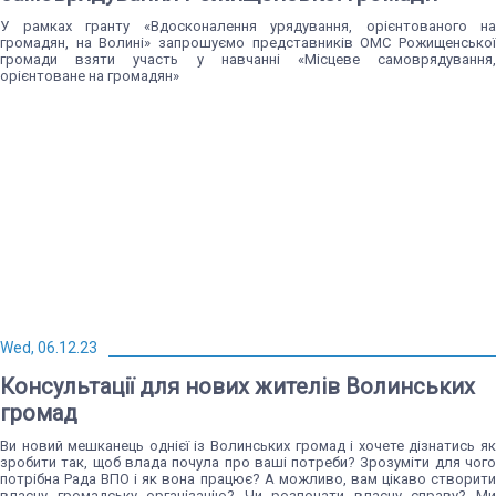
У рамках гранту «Вдосконалення урядування, орієнтованого на
громадян, на Волині» запрошуємо представників ОМС Рожищенської
громади взяти участь у навчанні «Місцеве самоврядування,
орієнтоване на громадян»
Wed, 06.12.23
Консультації для нових жителів Волинських
громад
Ви новий мешканець однієї із Волинських громад і хочете дізнатись як
зробити так, щоб влада почула про ваші потреби? Зрозуміти для чого
потрібна Рада ВПО і як вона працює? А можливо, вам цікаво створити
власну громадську організацію? Чи розпочати власну справу? Ми