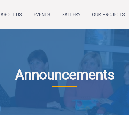
ABOUT US
EVENTS
GALLERY
OUR PROJECTS
About the organization
Annual Reports
Our team
News
Announcements
Calendar of events
Announcements