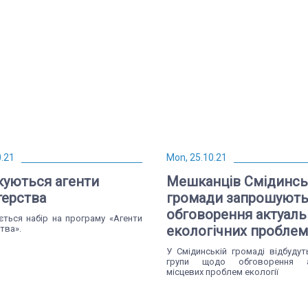
0.21
Mon, 25.10.21
уються агенти
Мешканців Смідинсь
ерства
громади запрошують
обговорення актуаль
ється набір на програму «Агенти
екологічних проблем
тва».
У Смідинській громаді відбудут
групи щодо обговорення а
місцевих проблем екології