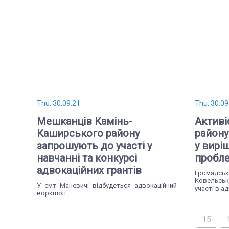
Thu, 30.09.21
Thu, 30.09
Мешканців Камінь-
Активі
Каширського району
району
запрошують до участі у
у вирі
навчанні та конкурсі
пробл
адвокаційних грантів
Громадсь
Ковельсь
У смт Маневичі відбудеться адвокаційний
участі в а
воркшоп
15