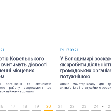
.21
Fri, 17.09.21
стів Ковельського
У Володимирі розкаж
 вчитимуть дієвості
як зробити діяльніст
шенні місцевих
громадських організ
ем
потужнішою
кі організації та активістів
Анонс майстер-класу для гр
кого району запрошують до
активістів з інституційного розв
двокаційному воркшопі
...
16
17
18
19
20
21
22
23
24
2