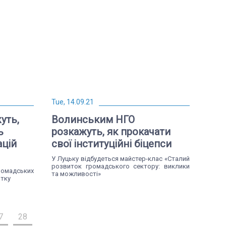
Tue, 14.09.21
уть,
Волинським НГО
ь
розкажуть, як прокачати
ацій
свої інституційні біцепси
У Луцьку відбудеться майстер-клас «Сталий
розвиток громадського сектору: виклики
омадських
та можливості»
итку
7
28