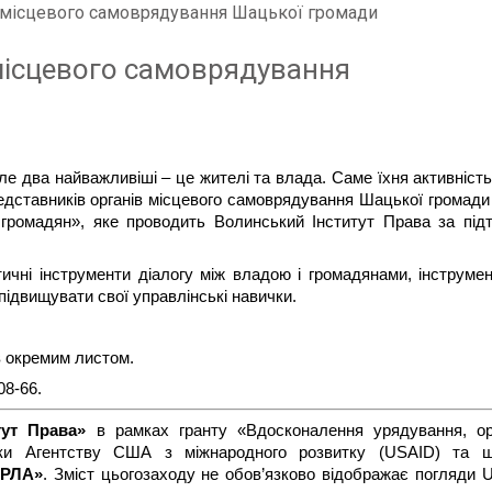
 місцевого самоврядування Шацької громади
місцевого самоврядування
ле два найважливіші – це жителі та влада. Саме їхня активність
едставників органів місцевого самоврядування Шацької громади
 громадян», яке проводить Волинський Інститут Права за під
ичні інструменти діалогу між владою і громадянами, інструме
 підвищувати свої управлінські навички.
в окремим листом.
08-66.
тут Права»
в рамках гранту «Вдосконалення урядування, ор
ки Агентству США з міжнародного розвитку (USAID) та щи
ЕРЛА»
. Зміст цьогозаходу не обов’язково відображає погляди 