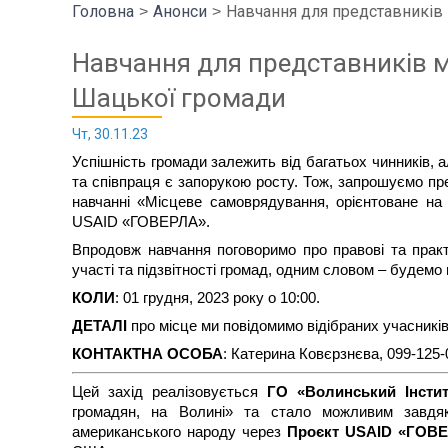
Головна
Анонси
Навчання для представників
Навчання для представників 
Шацької громади
Чт, 30.11.23
Успішність громади залежить від багатьох чинників, а
та співпраця є запорукою росту. Тож, запрошуємо пр
навчанні «Місцеве самоврядування, орієнтоване на
USAID «ГОВЕРЛА».
Впродовж навчання поговоримо про правові та практ
участі та підзвітності громад, одним словом – будемо
КОЛИ
: 01 грудня, 2023 року о 10:00.
ДЕТАЛІ
про місце ми повідомимо відібраних учасникі
КОНТАКТНА ОСОБА
: Катерина Ковєрзнєва, 099-125-
Цей захід реалізовується
ГО «Волинський Інсти
громадян, на Волині» та стало можливим завдя
американського народу через
Проєкт USAID «ГОВ