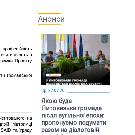
Анонси
, професійність
 взяти участь в
тримки Проєкту
нти громадської
Ср, 22.07.26
Якою буде
Литовезька громада
після вугільної епохи:
ієнтованого на
пропонуємо подумати
рій підтримці
разом на діалоговій
USAID та Уряду