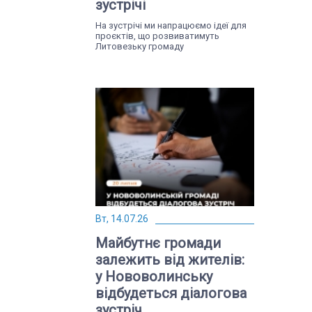
зустрічі
На зустрічі ми напрацюємо ідеї для
проєктів, що розвиватимуть
Литовезьку громаду
Вт, 14.07.26
Майбутнє громади
залежить від жителів:
у Нововолинську
відбудеться діалогова
зустріч