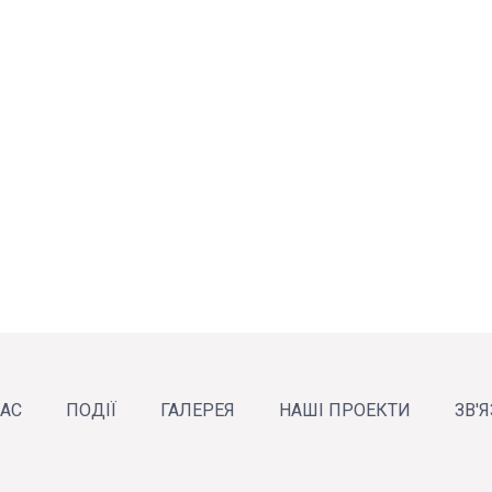
НАС
ПОДІЇ
ГАЛЕРЕЯ
НАШІ ПРОЕКТИ
ЗВ'
рганізацію
звіти
команда
Новини
Анонси
Календар подій