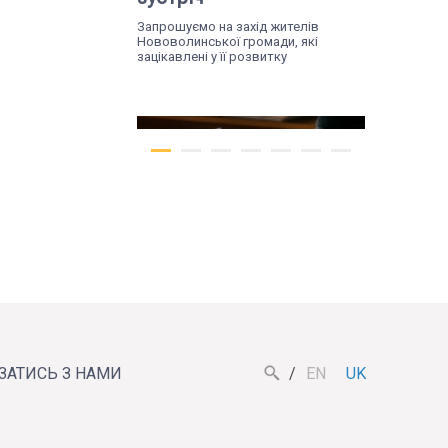
Запрошуємо на захід жителів
Нововолинської громади, які
зацікавлені у її розвитку
Вт, 07.07.26
Жителів Поромова
запрошують на
ЯЗАТИСЬ З НАМИ
EN
UK
діалогову зустріч, щоб
обговорити майбутнє
громади