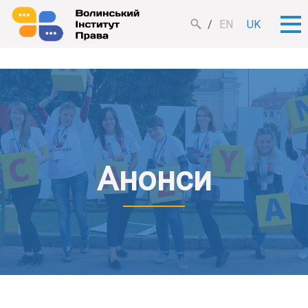
EN
UK
Анонси