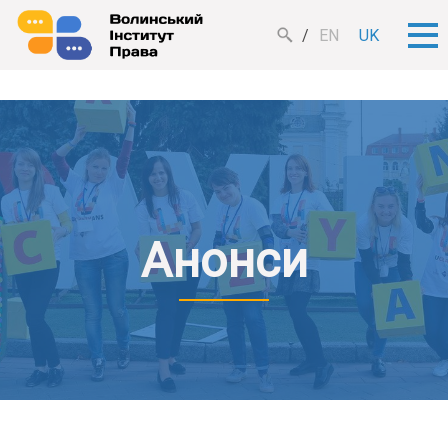
EN
UK
Анонси