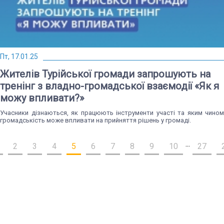
Пт, 17.01.25
Жителів Турійської громади запрошують на
тренінг з владно-громадської взаємодії «Як я
можу впливати?»
Учасники дізнаються, як працюють інструменти участі та яким чином
громадськість може впливати на прийняття рішень у громаді.
...
2
3
4
5
6
7
8
9
10
27