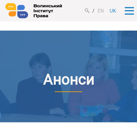
EN
UK
Анонси