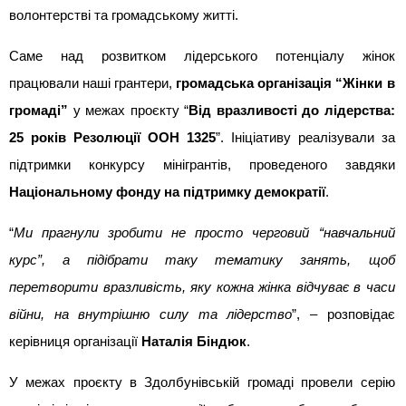
волонтерстві та громадському житті.
Саме над розвитком лідерського потенціалу жінок 
працювали наші грантери, 
громадська організація “Жінки в 
громаді”
 у межах проєкту “
Від вразливості до лідерства: 
25 років Резолюції ООН 1325
”. Ініціативу реалізували за 
підтримки конкурсу мінігрантів, проведеного завдяки 
Національному фонду на підтримку демократії
.
“
Ми прагнули зробити не просто черговий “навчальний 
курс”, а підібрати таку тематику занять, щоб 
перетворити вразливість, яку кожна жінка відчуває в часи 
війни, на внутрішню силу та лідерство
”, – розповідає 
керівниця організації 
Наталія Біндюк
.
У межах проєкту в Здолбунівській громаді провели серію 