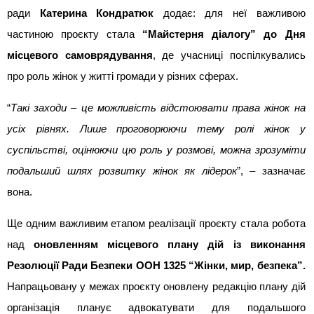
ради 
Катерина Кондратюк
 додає: для неї важливою 
частиною проєкту стала 
“Майстерня діалогу” до Дня 
місцевого самоврядування
, де учасниці поспілкувались 
про роль жінок у житті громади у різних сферах.
“
Такі заходи – це можливість відстоювати права жінок на 
усіх рівнях. Лише проговорюючи тему ролі жінок у 
суспільстві, оцінюючи цю роль у розмові, можна зрозуміти 
подальший шлях розвитку жінок як лідерок
”, – зазначає 
вона.
Ще одним важливим етапом реалізації проєкту стала робота 
над 
оновленням місцевого плану дій із виконання 
Резолюції Ради Безпеки ООН 1325 “Жінки, мир, безпека”. 
Напрацьовану у межах проєкту оновлену редакцію плану дій 
організація планує адвокатувати для подальшого 